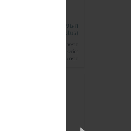
העוגיות והביסקוויטים של לוטוס
(Lotus)
הביסקוויטים של לוטוס מיוצרים בבלגיה על יד
Lotus Bakeries החל משנת 1932. בחברה
הבינו מיד מה הדרך המושלמת לאכול אותם,
והמליצו לטבול אותם בקפה, כי הטעמים של
הקפה והביסקוויט מעצימים אחד את השני. ק
מאוד לרכוש את הביסקוויטים כי הם נמכרים
כמעט בכל סופר.