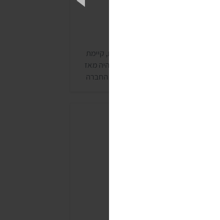
וגיות מן
ן, חברת הוופלים והעוגיות המפורסמת, קיימת
כבר מעל ל-60 שנה, והמתכון למוצרים היה מאז
מתמיד טבעוני! בגזרת העוגיות מציעה החברה
וגיות פריכות קלאסיות במגוון טעמים, עוגיות
גודל מיני ועוגיות ללא תוספת סוכר.