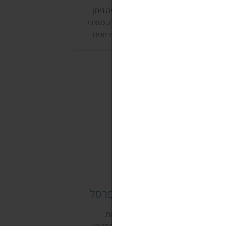
רסי גודיז היא קונדיטוריה, שאת מוצריה ניתן
קנות גם במגוון סופרמרקטים ומעדניות. מוצרי
קונדיטוריה מיוצרים בעבודת יד והם בריאים
חסית. לקונדיטוריה יש גם מגוון מאפים
בעוניים ומאפים ללא סוכר. למרסי גודיז יש
שרות בד"ץ בית יוסף, ומדי פסח מייצרים שם
וצרים כשרים לחג.
עוגיות והביסקוויטים של שופרסל
מותג הבית של שופרסל יש מספר עוגיות