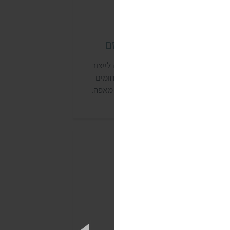
עוגיות והביסקוויטים של אסם
חברת אסם הוקמה בשנת 1942 כחברה לייצור
טריות. רק בהמשך נכנסה החברה לתחומים
וספים, והחלה לייצר גם חטיפים ודברי מאפה.
ב-1995 נחתמה השותפות בין אסם לתאגיד
סטלה, שיצרה את קבוצת המזון הישראלית
סם-נסטלה. העוגיות של אסם פופולריות מאוד,
נמכרות כמעט בכל חנויות המזון.