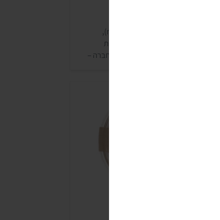
טיפי שורשי ציון
לשורשי ציון יש מגוון קינוחים נאים (raw),
ורגניים, טבעוניים וללא דגנים. לרשימת
מקומות בהם ניתן לרכוש את מוצרי החברה –
חצו כאן.
גיות מרסי (Merci)