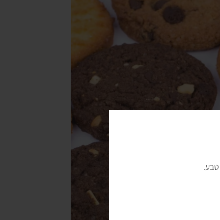
טבעונית לעוגיות בראוניז, לעוגיות חמאת בוטנים ולעוגיות
שופרסל תוכלו לרכוש גם עוגיה טבעונית כמו זו שבתחתית
ית יש ביסקוויט שמתאים להכנת גלידת קסטה.
סח על העוגיות.
עוגיות הנוטריברייק
(Nutribreak) של דני וגלית
Complete Cookie
של לני ולארי, שמגיעה
בטעמים מגרים כמו דאבל שוקולד ומכילה לא פחות מ-16 גרם חלבון. וכמובן שיש גם
העוגיות של דגש
.
 לנו
שפע של מתכונים
עבורכם. ומי יודע אולי אתם תמציאו
.
טבע.