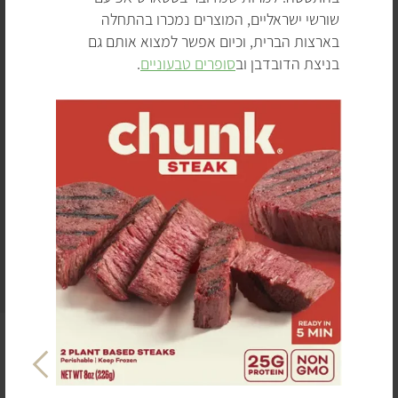
שורשי ישראליים, המוצרים נמכרו בהתחלה
בארצות הברית, וכיום אפשר למצוא אותם גם
בניצת הדובדבן וב
סופרים טבעוניים
.
המבורגר
,
נקניקיות
ו
שניצלים
טבעוניים אפשר כבר למצוא
כמעט בכל סופר, וגם מסעדות רבות מציעות המבורגר טבעוני
N
או פסטה ברוטב בולונז מהצומח בתפריט שלהן. בשנת 2023
e