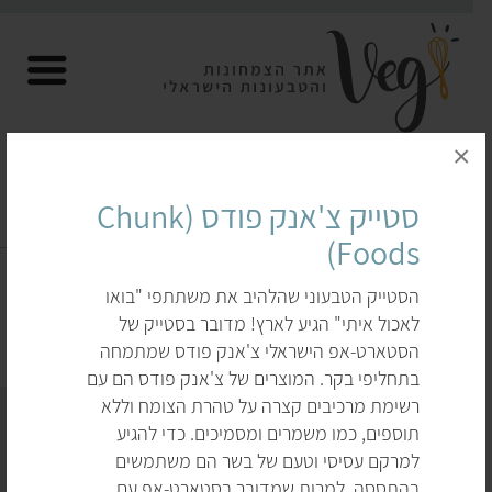
×
סטייק צ'אנק פודס (Chunk
סטייקים ונתחים טבעוניים
Foods)
הסטייק הטבעוני שהלהיב את משתתפי "בואו
דף הבית
לקנות
תחליפי בשר
סטייקים ונתחים טבעוניים
לאכול איתי" הגיע לארץ! מדובר בסטייק של
הסטארט-אפ הישראלי צ'אנק פודס שמתמחה
בתחליפי בקר. המוצרים של צ'אנק פודס הם עם
רשימת מרכיבים קצרה על טהרת הצומח וללא
תוספים, כמו משמרים ומסמיכים. כדי להגיע
למרקם עסיסי וטעם של בשר הם משתמשים
בהתססה. למרות שמדובר בסטארט-אפ עם