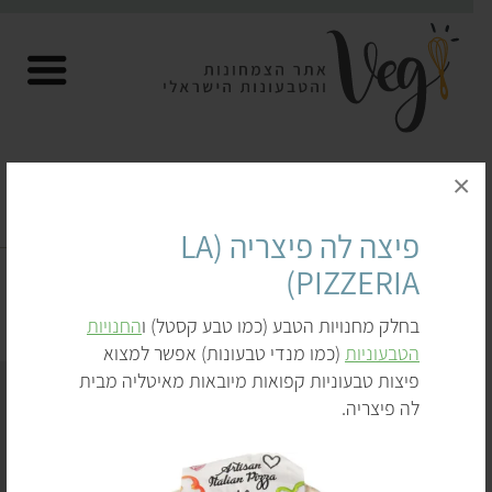
×
פיצה לה פיצריה (LA
פיצה, בורקס ועוד
PIZZERIA)
דף הבית
לקנות
תחליפי חלב
פיצה, בורקס ועוד
בחלק מחנויות הטבע (כמו טבע קסטל) ו
החנויות
הטבעוניות
(כמו מנדי טבעונות) אפשר למצוא
פיצות טבעוניות קפואות מיובאות מאיטליה מבית
לה פיצריה.