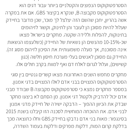
הסטרפטוקוקוס הנפוצים והקטלניים ביותר עבור דגים הוא
הסטרפטוקוקוס מקבוצה B, שנקרא בקיצור GBS. אם את במקרה
אשה בהריון, יתכן שהשם הזה יצלצל לך מוכר, שכן מדובר בחיידק
שעלול להיות מסוכן הן לעובר והן לתינוק, וקשור לזיהומים
בתינוקות, להפלות וללידה שקטה. מחקרים בישראל מצאו
שכ-10-15% מהנשים הן נשאיות של החיידק (כשלעצמו הנשאות
אינה מסוכנת, אך מעלה משמעותית את הסיכון לזיהום מסוג זה).
החיידק גם מסוכן לאנשים בעלי מערכת חיסון חלשה (כגון
קשישים), ועלול לגרום לאלח דם ואף למוות בקרב חולים אלו.
מחקרים מחמש השנים האחרונות מצאו קשרים גנטיים בין סוגי
הסטרפטוקוקוס המצויים בבני אדם לאלו המצויים בדגי אמנון.
במספר מחקרים נמצא כי סטרפטוקוקוס מקבוצה B שבודד מבני
אדם יכול להדביק ולקטול דגי אמנון. מן הסתם לא ביצעו מחקר
שבדק את הכיוון ההפוך – הדבקה ישירה של חיידק מדגי אמנון
לבני אדם. את ההוכחה המוחשית לסכנה הזו קיבלנו בשנת 2015
בסינגפור: מאות בני אדם נדבקו בחיידק GBS וחלו כתוצאה מכך
בדלקת קרום המוח, דלקות מפרקים ודלקות בעמוד השדרה,