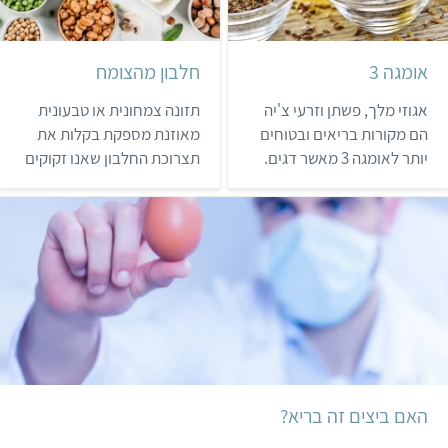
אומגה 3
חלבון מהצומח
אגוזי מלך, פשתן וזרעי צ'יה
תזונה צמחונית או טבעונית
הם מקורות בריאים ובטוחים
מאוזנת מספקת בקלות את
יותר לאומגה 3 מאשר דגים.
תצרוכת החלבון שאנו זקוקים
כיצד ניתן לשלבם בתפריט
לה וכבונוס מקבלים גם
בקלות? ומדוע זה חשוב?
חומרים אחרים המועילים
לבריאותינו
האם ביצים זה בריא?