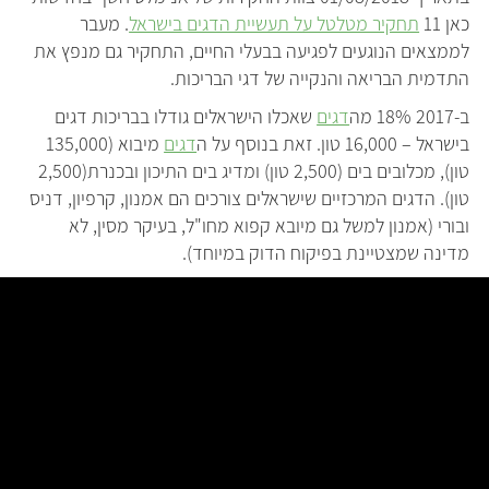
כאן 11
תחקיר מטלטל על תעשיית הדגים בישראל
. מעבר
לממצאים הנוגעים לפגיעה בבעלי החיים, התחקיר גם מנפץ את
התדמית הבריאה והנקייה של דגי הבריכות.
ב-2017 18% מה
דגים
שאכלו הישראלים גודלו בבריכות דגים
בישראל – 16,000 טון. זאת בנוסף על ה
דגים
מיבוא (135,000
טון), מכלובים בים (2,500 טון) ומדיג בים התיכון ובכנרת(2,500
טון). הדגים המרכזיים שישראלים צורכים הם אמנון, קרפיון, דניס
ובורי (אמנון למשל גם מיובא קפוא מחו"ל, בעיקר מסין, לא
מדינה שמצטיינת בפיקוח הדוק במיוחד).