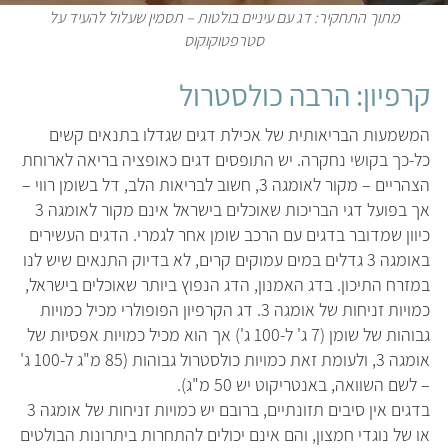
מתוך התחקיר: דג עם עיניים בולטות – תסמין שעלול להעיד על
סטרפטוקוקוס
קרפיון: הרבה כולסטרול
המשמעות הבריאותית של אכילת דגים שגדלו בתנאים קשים
כל-כך בקושי נחקרה. יש התופסים דגים כאופציה בריאה לארוחת
הצהריים – מקור לאומגה 3, חשוב לבריאות הלב, דל בשומן רווי –
אך בפועל דגי הבריכות שאוכלים בישראל אינם מקור לאומגה 3
כיוון שמדובר בדגים עם הרכב שומן אחר לגמרי. הדגים העשירים
באומגה 3 גדלים במים עמוקים קרים, לא בדיוק התנאים שיש לנו
במזרח התיכון. בדג האמנון, הדג הנפוץ ביותר שאוכלים בישראל,
כמויות זניחות של אומגה 3. דג הקרפיון הפופולרי מכיל כמויות
גבוהות של שומן (7 ג' ל-100 ג') אך הוא מכיל כמויות אפסיות של
אומגה 3, ולעומת זאת כמויות כולסטרול גבוהות (85 מ"ג ל-100 ג'
– לשם השוואה, באנטריקוט יש 50 מ"ג).
בדגים אין סיבים תזונתיים, ברובם יש כמויות זניחות של אומגה 3
או של נוגדי חמצון, והם אינם יכולים להתחרות ביתרונות הבולטים