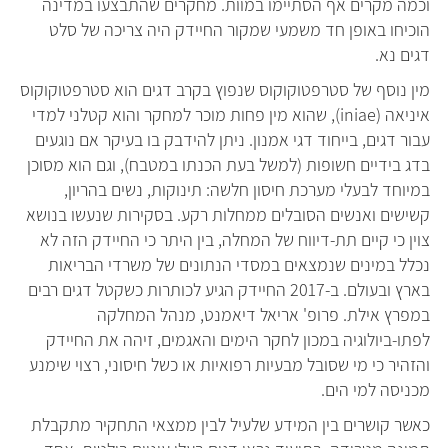
וכמה מקרים אף הסתיימו במוות. מחקרים שהתבצעו במדינה
הוכיחו באופן חד משמעי שמקור החיידק היה צריכה של סלט
דגים נא.
מין נוסף של סטרפטוקוקוס שנפוץ בקרב דגים הוא סטרפטוקוקוס
איניאה (iniae), שהוא מין פחות מוכר למחקר והוא קטלני למדי
עבור דגים, בייחוד דגי אמנון. ניתן להידבק בו בעיקר אם נוגעים
בדג בידיים חשופות (למשל בעת הכנתו במטבח), וגם הוא מסוכן
במיוחד לבעלי מערכת חיסון חלשה: תינוקות, נשים בהריון,
קשישים ואנשים הסובלים ממחלות רקע. בסקירות שנעשו בנושא
צוין כי קיים תת-דיווח של המחלה, בין היתר כי החיידק הזה לא
נכלל במינים שנמצאים במסדי הנתונים של משרדי הבריאות
בארץ ובעולם. ב-2017 החיידק הגיע לכותרות כשקטל דגים רבים
במפרץ אילת. פרופ' אריאל דיאמנט, מנהל המחלקה
לפתו-ביולוגיה במכון לחקר הימים והאגמים, זיהה את החיידק
והזהיר כי מי שסובל מבעיות רפואיות או כשל חיסוני, רצוי שימנע
מכניסה למי הים.
כאשר קושרים בין המידע שלעיל לבין ממצאי התחקיר מתקבלת