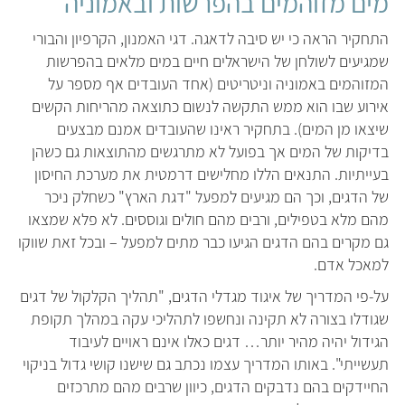
מים מזוהמים בהפרשות ובאמוניה
התחקיר הראה כי יש סיבה לדאגה. דגי האמנון, הקרפיון והבורי
שמגיעים לשולחן של הישראלים חיים במים מלאים בהפרשות
המזוהמים באמוניה וניטריטים (אחד העובדים אף מספר על
אירוע שבו הוא ממש התקשה לנשום כתוצאה מהריחות הקשים
שיצאו מן המים). בתחקיר ראינו שהעובדים אמנם מבצעים
בדיקות של המים אך בפועל לא מתרגשים מהתוצאות גם כשהן
בעייתיות. התנאים הללו מחלישים דרמטית את מערכת החיסון
של הדגים, וכך הם מגיעים למפעל "דגת הארץ" כשחלק ניכר
מהם מלא בטפילים, ורבים מהם חולים וגוססים. לא פלא שמצאו
גם מקרים בהם הדגים הגיעו כבר מתים למפעל – ובכל זאת שווקו
למאכל אדם.
על-פי המדריך של איגוד מגדלי הדגים, "תהליך הקלקול של דגים
שגודלו בצורה לא תקינה ונחשפו לתהליכי עקה במהלך תקופת
הגידול יהיה מהיר יותר… דגים כאלו אינם ראויים לעיבוד
תעשייתי". באותו המדריך עצמו נכתב גם שישנו קושי גדול בניקוי
החיידקים בהם נדבקים הדגים, כיוון שרבים מהם מתרכזים