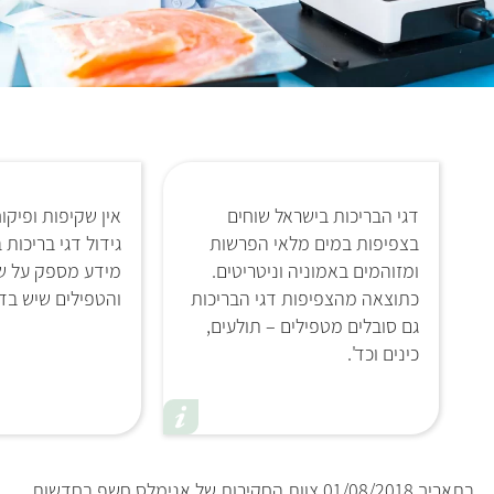
דגי הבריכות בישראל שוחים
אין שקיפות ופיק
בצפיפות במים מלאי הפרשות
גידול דגי בריכות 
ומזוהמים באמוניה וניטריטים.
מידע מספק על שי
כתוצאה מהצפיפות דגי הבריכות
והטפילים שיש בדג
גם סובלים מטפילים – תולעים,
כינים וכד'.
בתאריך 01/08/2018 צוות החקירות של אנימלס חשף בחדשות