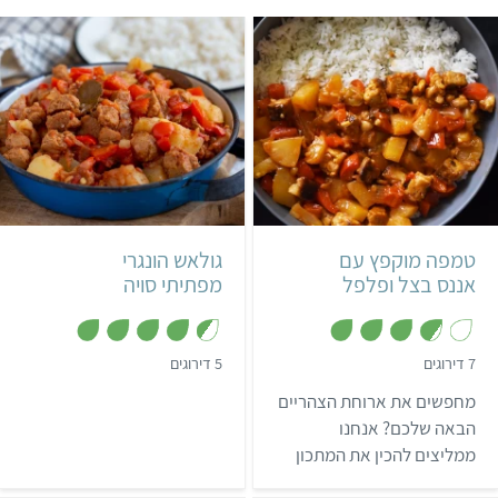
קל
35 דקות
בינוני
הונגרי
3 מנות טמפה
אסייתי
טמפה מוקפץ עם
גולאש הונגרי
אננס בצל ופלפל
מפתיתי סויה
,
,
7 דירוגים
5 דירוגים
4
3
.
.
מחפשים את ארוחת הצהריים
4
7
מ
מ
הבאה שלכם? אנחנו
ת
ת
ממליצים להכין את המתכון
ו
ו
ך
ך
הקליל, האקזוטי והטעים הזה
5
5