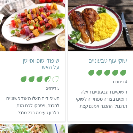
בינוני
12 שוקיים
קל
ישראלי
שוקי עוף טבעוניים
שיפודי טופו וסייטן
על האש
,
4 דירוגים
5
,
5 דירוגים
מ
השוקיים הטבעוניים האלה
3
ת
.
ו
השיפודים האלו מאוד פשוטים
דומים בצורה מפחידה לשוקי
6
ך
מ
להכנה, ויספקו לכם מנת
תרנגול. ההכנה אמנם קצת
5
ת
חלבון טעימה בכל מנגל
מורכבת, אבל ההתלהבות של
ו
ך
טבעוני. במידה ואתם
כל מי שרואה את התוצאה
5
מעדיפים שיפודים
לגמרי שווה את זה.