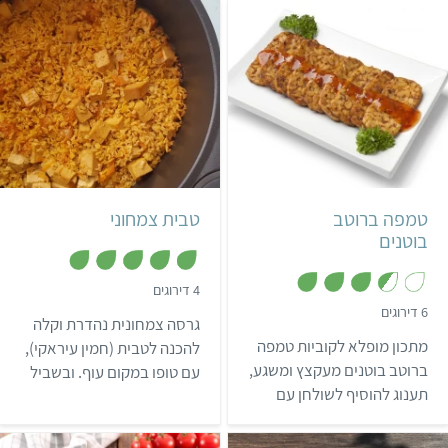
לטמפה מוקפץ עם אננס
וירקות.
קל
קל
3 מנות
עיראקי
טמפה ברוטב
טבית צמחוני
בוטנים
,
4 דירוגים
5
,
6 דירוגים
מ
גרסה צמחונית נהדרת וקלה
3
ת
.
מתכון מופלא לקוביות טמפה
ו
להכנה לטבית (חמין עיראקי),
5
ך
מ
ברוטב בוטנים מעקצץ ומשגע,
עם טופו במקום עוף. ובשביל
5
ת
תענוג להוסיף לשולחן עם
ו
הבריאות, המתכון עם אורז
ך
מאכלים אסייתים, ומומלץ
מלא ולא אורז לבן!
5
לרענן עם סלט ירוק בצד.