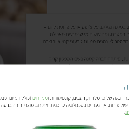
 בסלט חצילים, על צ'יפס או על פרוסת לחם –
בניסיון למנוע את הת
ם במטבח. ומה עושים מי שנמנעים מאכילת
ללא ביצים מיונז זו ה
כולסטרול? נהנים ממיונז טבעוני קנוי או תוצרת
החדשני יפגע במכירות
של החברה.
את המיונז הטבעוני הראשון, JUST Mayo, פיתחה חברה קטנה בשם המפטון קריק.
, שאפילו ביל גייטס השקיע בו. אבל לא כולם היו
טבעוני משלהן. אפילו יו
ר חששה שהפיתוח החדש יפגע במכירות של
המיונז הנחשב היינץ 
כיום יש
ה
מיונז פיקנטיים.
ר נאה של מרמלדות, רטבים, קונפיטורות ו
ממרחים
(כולל המיונז טבעו
ישול פירות, אך נעזרים בטכנולוגיה עדכנית. את רוב מוצרי דודה ברטה 
ג
.
ה
ב
א