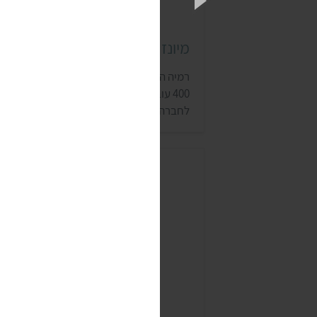
מיונז רמיה (REMIA)
רמיה היא חברה הולנדית משפחתית, שמעסי
400 עובדים ומתמחה בשמנים, מרגרינה ורטב
לחברה יש מיונז טבעוני, שנמכר בעיקר
במעדניות ובקשת טעמים.