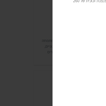
ממרח המיונז הטבעוני של דודה ברטה אינו מכיל חומרים משמרים או צבעי מאכל. המיונז נמכר בצנצנת זכוכית של 260
יונז נטורפוד
טורפוד היא חברה ישראלית ותיקה, שמתמחה
מזון אורגני. לא כל מוצרי החברה טבעוניים,
בל היא משווקת ומייצרת גם מגוון מוצרים
בעוניים כמו החלב של ויטריז ומיונז ללא ביצים.