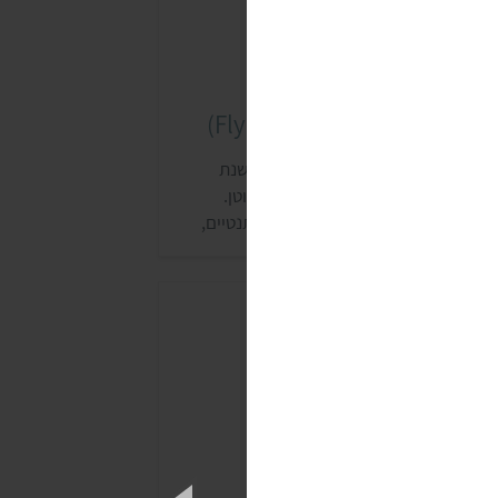
ונז פליינג גוס (Flying Goose)
ליינג גוס הוא מותג תאילנדי, שנולד בשנת
1999 ורוב מוצריו הם טבעוניים וללא גלוטן.
מוצרים עשויים מרכיבים מקומיים אותנטיים,
רבים מהם מתאפיינים בטעמים חריפים.