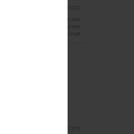
ממרח תלמה
מותג תלמה פועל משנת 1947, והוא מצ
מוצרים טבעוניים, כמו גרנולה PROTEIN
וקורנפלקס כריות.
מיונז וגה (VEGA)