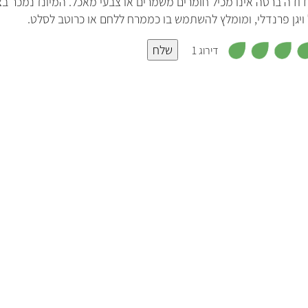
ויגן פרנדלי, ומומלץ להשתמש בו כממרח ללחם או כרוטב לסלט.
,
שלח
5
דירוג 1
מ
ת
ו
מיונז אמריקן גרדן (American
מ
ך
Garden)
5
נ
ב
חברת אמריקן גרדן היא יצרנית מזון, שמוצריה
ני
א
נמכרים ביותר מ-50 מדינות. לחברה יש גם מיונז
ב
ט
טבעוני, שאפשר לקנות בישראל.
ילו
י