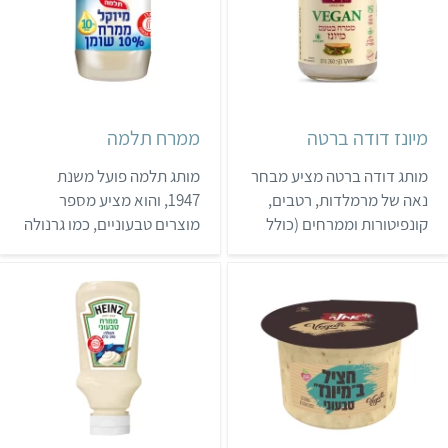
מיונז דודה ברטה
ממרח תלמה
מותג דודה ברטה מציע מבחר
מותג תלמה פועל משנת
נאה של מרמלדות, רטבים,
1947, והוא מציע מספר
קונפיטורות וממרחים (כולל
מוצרים טבעוניים, כמו גרנולה
המיונז טבעוני!). במותג
PROTEIN וקורנפלקס כריות.
עובדים בשיטות מסורתיות
למיון ובישול פירות, אך
נעזרים בטכנולוגיה עדכנית.
את רוב מוצרי דודה ברטה
ניתן לרכוש בבתי טבע,
במעדניות ובאתר של המותג.