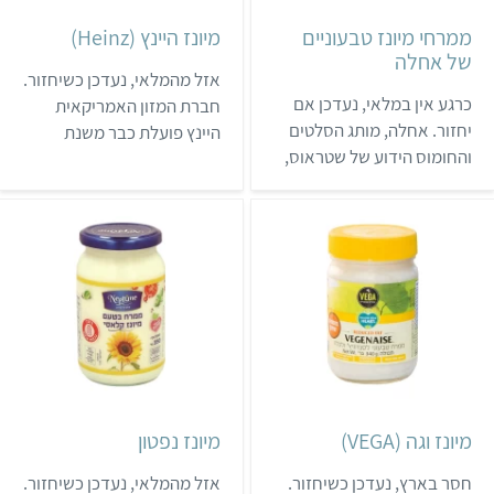
ממרחי מיונז טבעוניים
מיונז היינץ (Heinz)
של אחלה
אזל מהמלאי, נעדכן כשיחזור.
כרגע אין במלאי, נעדכן אם
חברת המזון האמריקאית
יחזור. אחלה, מותג הסלטים
היינץ פועלת כבר משנת
והחומוס הידוע של שטראוס,
1869. החברה מתמחה
השיק באמצע שנת 2023 שתי
בממרחים וברטבים כמו
גרסאות טבעוניות לממרחים
קטשופ, חרדל ומיונז. בשנת
אהובים: חציל במיונז וכרוב
2021 התווספו לקולקציית
במיונז. הממרחים נמכרים
המיונז של היינץ גם מוצרים
באריזה אישית, והם
טבעוניים, שאפשר לרכוש
מצטרפים לממרחים
בשופרסל, בחנויות טבע,
הטבעוניים הוותיקים של
בשירות המשלוחים כרמלה
המותג: גוואקמולי, ממרחי
ובחנויות המתמחות
קטניות וסלט ביצים טבעוני.
בטבעונות. מידע חשוב:
המיונז מכיל פול.
מיונז וגה (VEGA)
מיונז נפטון
חסר בארץ, נעדכן כשיחזור.
אזל מהמלאי, נעדכן כשיחזור.