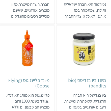
טבעוניים.
נטורפוד היא חברה ישראלית
חברת השדה מייצרת מגוון
ותיקה, שמתמחה במזון
מוצרים אורגניים, שאינם
אורגני. לא כל מוצרי החברה
מכילים רכיבים מהונדסים
טבעוניים, אבל היא משווקת
גנטית, חומרים משמרים
ומייצרת גם מגוון מוצרים
מלאכותיים, צבעי מאכל או
טבעוניים כמו החלב של ויטריז
חומרי הדברה. לחברה יש
ומיונז ללא ביצים.
מבחר גדול של מוצרים
טבעוניים כמו מיונז, ופלים,
גליליות וחטיף בוטנים.
מיונז ביו בנדיטס (bio
מיונז פליינג גוס (Flying
Goose)
bandits)
ביו בנדיטס היא חברה
פליינג גוס הוא מותג תאילנדי,
הולנדית, שמפתחת ומייצרת
שנולד בשנת 1999 ורוב
רטבים אורגניים בטעמים
מוצריו הם טבעוניים וללא