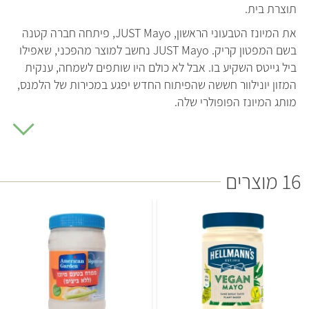
תוצרת בית.
את המיונז הטבעוני הראשון, JUST Mayo, פיתחה חברה קטנה
בשם המפטון קריק. JUST Mayo נחשב למוצר מהפכני, שאפילו
ביל גייטס השקיע בו. אבל לא כולם היו שותפים לשמחה, ענקית
המזון יונילוור חששה שהפיתוח החדש יפגע במכירות של הלמנס,
מותג המיונז הפופולרי שלה.
בניסיון למנוע את התחרות, יוניליוור תבעה את המפטון קריק
בטענה שלקרוא למוצר ללא ביצים מיונז זו הטעיית צרכנים. ואילו
מנהל הביצים האמריקאי חשש שהמוצר החדשני יפגע במכירות
16 מוצרים
הביצים, ויצא בקמפיין ענק ויקר שניסה לערער את הלגיטימציה
של החברה.
המהומה סביב JUST Mayo, גרמה לחברות רבות להבין שהגיע
הזמן לפתח מיונז טבעוני משלהן. אפילו יונילוור השיקה בשנת
2016
מיונז טבעוני
, ובשנת 2021 גם מותג המיונז הנחשב היינץ
החל לשווק
מיונז טבעוני
, שזכה לביקורות מעולות. סך הכל
נמכרים כיום ישראל כ-10 סוגי מיונז טבעוני, כולל מיונז מופחת
שומן, מיונז-פסטו ומגוון ממרחי מיונז פיקנטיים.