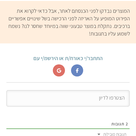
מוצרים טבעוניים רבים,
טבעוניים. את מוצרי טוסו
שמסומנים בתו של ויגן
אפשר לקנות ברוב הסופרים
המוצרים נבדקו לפני הכנסתם לאתר, אבל כדאי לקרוא את
פרנדלי ונמכרים לרוב בבתי
(רמי לוי, יינות ביתן, שופרסל
הפירוט המופיע על האריזה לפני הרכישה בשל שינויים אפשריים
טבע ובחנות האינטרנטית של
ועוד).
ברכיבים. נתקלת במוצר טבעוני שווה במיוחד שחסר לנו? נשמח
העסק.
לשמוע עליו בתגובות!
התחבר/י כאורח/ת או הירשמ/י עם
2
תגובות
תגובות מובילות