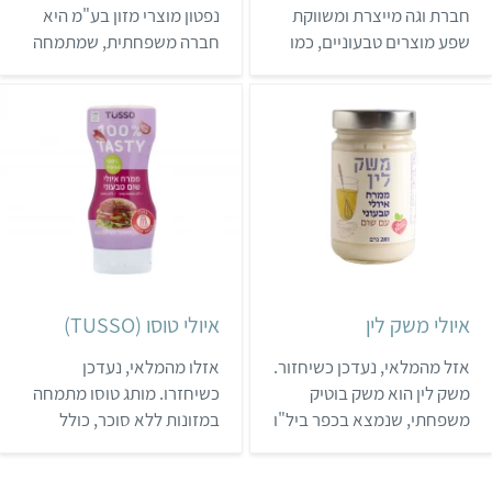
חברת וגה מייצרת ומשווקת
נפטון מוצרי מזון בע"מ היא
שפע מוצרים טבעוניים, כמו
חברה משפחתית, שמתמחה
ממרחים, ממתקים ותחליפי
בייבוא, שיווק וייצוא מוצרי
ביצים, בשר וגבינות. לחברה
מזון. לחברה יש מפעל בבאר
יש גם מספר סוגים של מיונז
שבע, והיא משווקת בעיקר
טבעוני, שאפשר לרכוש
תבלינים, רטבים וממרחים.
בעיקר בחנויות טבע ובחנויות
לאחר שנים שפנתה רק לשוק
המתמחות במוצרים
הקמעונאי והמוסדי, נפטון
טבעוניים.
החלה למכור את מוצריה גם
ברשתות השיווק הגדולות
(שופרסל, יינות ביתן, חצי
חינם ועוד).
איולי משק לין
איולי טוסו (TUSSO)
אזל מהמלאי, נעדכן כשיחזור.
אזלו מהמלאי, נעדכן
משק לין הוא משק בוטיק
כשיחזרו. מותג טוסו מתמחה
משפחתי, שנמצא בכפר ביל"ו
במזונות ללא סוכר, כולל
ומייצר מבחר רטבים, טחינות
מבחר שוקולדים, עוגיות,
וממרחים. המשק מציע
ופלים, גליליות וממרחים