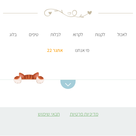
לאכול
לקנות
לקרוא
לבלות
טיפים
בלוג
מי אנחנו
אתגר 22
קטגוריות מתכונים
מתכונים מומלצים
מרקים
סלט תפוחי אדמה
מדיניות פרטיות
תנאי שימוש
ממולאים צמחוניים
קובה סלק
קציצות
מרק כתום
מתכונים לארוחות צהריים
פשטידת ברוקולי