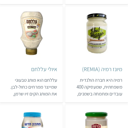
נועזים משנת 2011. מוצרי
גלוטן. המוצרים עשויים
החברה מופצים על ידי ניצת
מרכיבים מקומיים אותנטיים,
הדובדבן ונמכרים בחנויות
ורבים מהם מתאפיינים
טבע.
בטעמים חריפים.
מיונז רמיה (REMIA)
איולי עללחם
רמיה היא חברה הולנדית
עללחם הוא מותג טבעוני
משפחתית, שמעסיקה 400
שמייצר ממרחים כחול-לבן.
עובדים ומתמחה בשמנים,
את המותג הקים זיו שרמן,
מרגרינה ורטבים. לחברה יש
שכשהיה סטודנט התפרנס
מיונז טבעוני, שנמכר בעיקר
ממכירת ממרחים וריבות
במעדניות ובקשת טעמים.
שהכין.