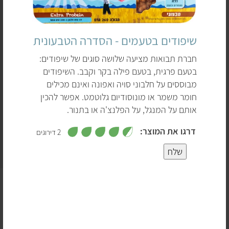
שיפודים בטעמים - הסדרה הטבעונית
חברת תבואות מציעה שלושה סוגים של שיפודים:
בטעם פרגית, בטעם פילה בקר וקבב. השיפודים
מבוססים על חלבוני סויה ואפונה ואינם מכילים
חומר משמר או מונוסודיום גלוטמט. אפשר להכין
אותם על המנגל, על הפלנצ'ה או בתנור.
,
דרגו את המוצר:
2 דירוגים
4
.
5
5
שלח
מ
ת
ו
4
ך
שיפודים נקראים על שם מוט המתכת או העץ שמשפדים אותם
5
עליו לפני הבישול. מנות שיפודים נפוצות בחלקים גדולים של
3
העולם, החל מהמזרח הרחוק (יפן, סין וטיוואן לדוגמה), המזרח
התיכון (ישראל, תורכיה ועוד) ואפילו ארצות הברית. עם זאת,
2