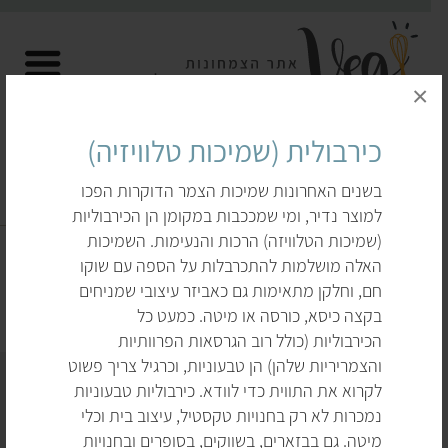
×
כירבולית (שמיכות טלוויזיה)
בשנים האחרונות שמיכות הצמר הדוקרות הפכו
למוצר נדיר, ומי שמככבות במקומן הן הכירבוליות
כלי מיטה טבעוניים
(שמיכות הטלוויזה) הרכות והנעימות. השמיכות
האלה מושלמות להתכרבלות על הספה עם שוקו
דף הבית
לקנות
הנעלה, הלבשה וטקסטיל
חם, וחלקן מתאימות גם כאביזר עיצובי שמניחים
כלי מיטה טבעוניים
בקצה כיסא, כורסה או מיטה. כמעט כל
הכירבוליות (כולל רוב הגרסאות הפרוותיות
והצמריריות שלהן) הן טבעוניות, וכרגיל צריך פשוט
לקרוא את התווית כדי לוודא. כירבוליות טבעוניות
נמכרות לא רק בחנויות טקסטיל, עיצוב בית וכלי
מיטה. גם בבזארים, בשווקים, בסופרים ובחנויות