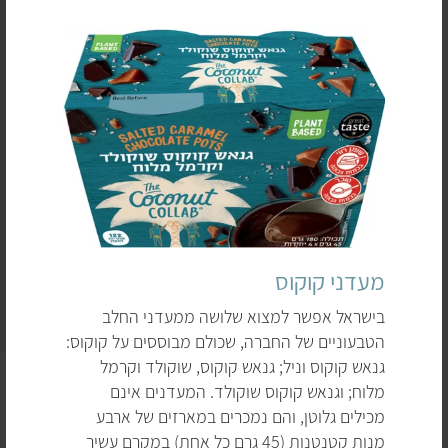
מעדני קוקוס
בישראל אפשר למצוא שלושה ממעדני החלב
הטבעוניים של החברה, שכולם מבוססים על קוקוס:
גנאש קוקוס וניל; גנאש קוקוס, שוקולד וקרמל
כמעט כל סופרמרקט מציע מבחר סוגי יוגורט ומעדנים
מלוח; וגנאש קוקוס שוקולד. המעדנים אינם
טבעוניים, שיהיו יופי של ארוחת בוקר קטנה או נשנוש. הם לא
מכילים גלוטן, והם נמכרים במארזים של ארבע
תופסים מקום בתיק, לא מכבידים על הבטן ואת חלקם אפשר
מנות קטנטנות (45 גרם כל אחת) במקרם עשיר