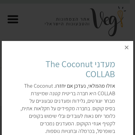
×
מעדני The Coconut
יוגורט ומעדנים טבעוניים
COLLAB
דף הבית
לקנות
תחליפי חלב
אזלו מהמלאי, נעדכן אם יחזרו.
The Coconut
יוגורט ומעדנים טבעוניים
COLLAB היא חברה בריטית קטנה שמייצרת
מבחר יוגורטים, גלידות ומעדנים טבעוניים על
בסיס קוקוס. בחברה מקפידים על חקלאות אתית,
כלומר יחס נאות לעובדים ובלי שימוש בקופים
לקטיף אגוזי הקוקוס. המעדנים נמכרים
בשופרסל, בכרמלה ובחנויות נוספות.