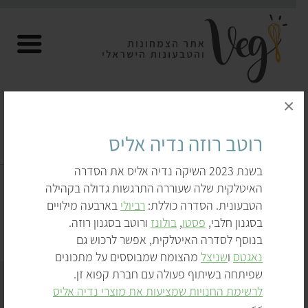
×
רוטב רוזה נדיה אליס
קצפת טבעונית ושמנת צמחית
לבישול
בשנת 2023 השיקה נדיה אליס את הסדרה
האיטלקית שלה שעוררה התרגשות גדולה בקהילה
דף הבית
לקנות
תחליפי חלב
הטבעונית. הסדרה כוללת:
רביולי
בארבעה מילויים
קצפת טבעונית ושמנת צמחית לבישול
בסגנון חלבי,
פסטו
,
בולונז
ורוטב בסגנון רוזה.
בנוסף לסדרה האיטלקית, אפשר לרכוש גם
נאגטס
ו
שניצל
מהצומח שמבוססים על מתכונים
שפיתחה בשיתוף פעולה עם חברת קפוא זן.
לרשימת החנויות שמציעות את מוצרי נדיה אליס