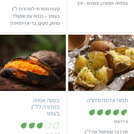
5
צמחית וספורט, ותוהים - איך
מ
קינוח מסורתי למדורות ל"ג
אפשר להיות ספורטאי מבלי
ת
ו
בעומר – בננות עם שוקולד.
לאכול מהחי? מתברר
ך
מתוק, טעים, בריא (יחסית!)
5
שאפשר, ואפילו רצוי! קבלו
וזריז מאוד – מה עוד צריך
המלצה לסרט שישנה את כל
לקינוח מושלם?
מה שחשבתם על תזונת
ספורט ותזונה בכלל.
קל
שעה ו-10 דקות
קל
30 דקות
תפוח אדמה מדורה
בטטה אפויה
במדורה לל"ג
בעומר
,
6 דירוגים
4
.
אין דבר שמסמל את ל"ג
7