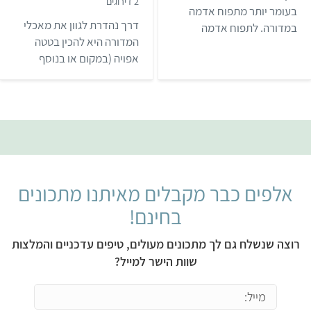
,
2 דירוגים
מ
בעומר יותר מתפוח אדמה
3
ת
מ
דרך נהדרת לגוון את מאכלי
במדורה. לתפוח אדמה
ו
ת
ך
ו
המדורה היא להכין בטטה
במדורה יש טעם ומרקם
5
ך
אפויה (במקום או בנוסף
5
מיוחדים. בואו ללמוד איך
לתפוח האדמה).
להכין את תפוח האדמה
המושלם גם במדורה וגם
בבית מבלי להבעיר אש.
אלפים כבר מקבלים מאיתנו מתכונים
בחינם!
רוצה שנשלח גם לך מתכונים מעולים, טיפים עדכניים והמלצות
שוות הישר למייל?