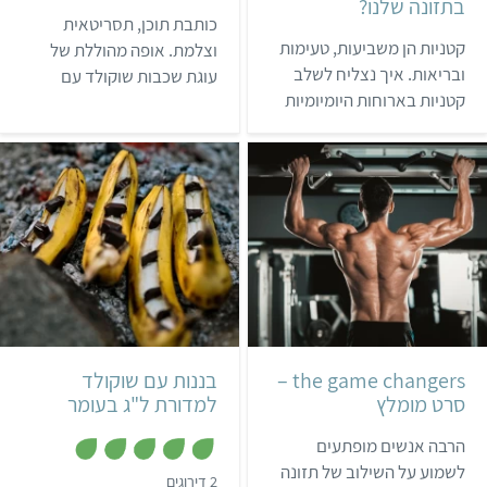
בתזונה שלנו?
כותבת תוכן, תסריטאית
קטניות הן משביעות, טעימות
וצלמת. אופה מהוללת של
ובריאות. איך נצליח לשלב
עוגת שכבות שוקולד עם
קטניות בארוחות היומיומיות
פירות יער בסגנון היער השחור
שלנו, ולהחזיר את משפחת
(לא מאמינים? תעקבו אחרי
הקטניות המלכותית למרכז
באינסטגרם! או הצטרפו
המטבח שלנו?
לרשימת התפוצה שלי "מהיר,
בריא ומפתיע" ונסו בעצמכם
🙂 ). אני אמא גאה לחמישה
חתולים, שתי כלבות ועוד
עשרות חתולי חצר. במשך
קל
20 דקות
שנים אהבתי בעלי חיים אבל
גם בשר. ב…
the game changers –
בננות עם שוקולד
סרט מומלץ
למדורת ל"ג בעומר
הרבה אנשים מופתעים
לשמוע על השילוב של תזונה
,
2 דירוגים