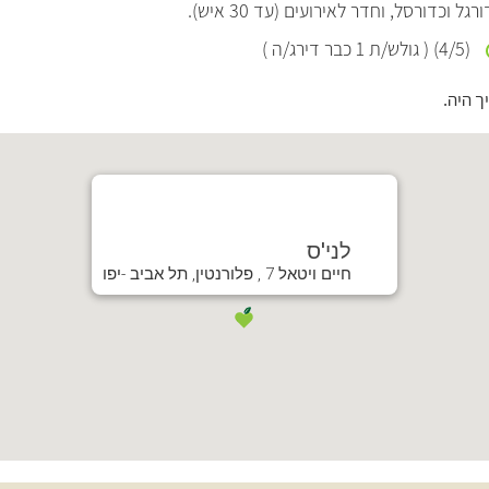
כדורסל, וחדר לאירועים (עד 30 איש).
(
/5)
4
( גולש/ת
1
כבר דירג/ה )
ך היה.
לני'ס
חיים ויטאל 7 , פלורנטין, תל אביב -יפו