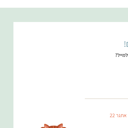
!
מייל?
אתגר 22