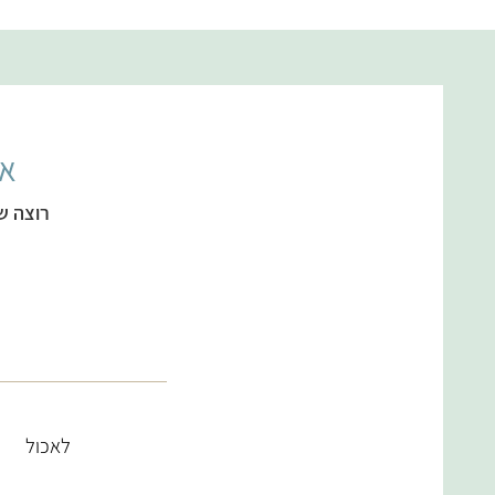
אל
רוצה ש
לאכול