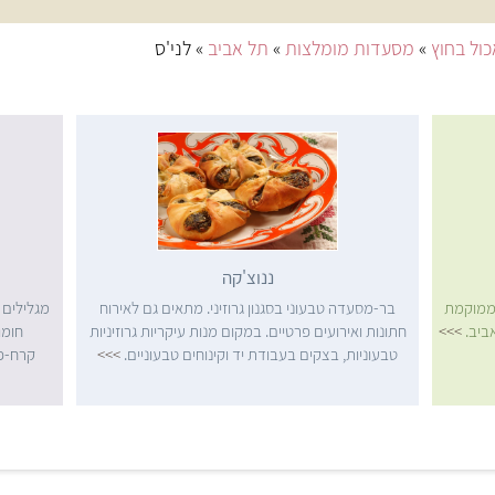
ול בחוץ
»
מסעדות מומלצות
»
תל אביב
» לני'ס
ננוצ'קה
הממוקמת
בר-מסעדה טבעוני בסגנון גרוזיני. מתאים גם לאירוח
מגלילים פ
ביב.
>>>
חתונות ואירועים פרטיים. במקום מנות עיקריות גרוזיניות
חומו
טבעוניות, בצקים בעבודת יד וקינוחים טבעוניים.
>>>
קרח-פס