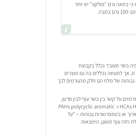
כי במאה גרם "פולקע" יש יותר
רם במבה.
 (WHO) פרסם הצהרה דרמטית, שהתבססה על יותר מ-800 מחקרים, לפיה בשר מעובד נכלל בקבוצת
זו, אך למעשה נכללים בה גם מוצרים
ות גבוהות של מלח הם חלק מהגורמים לכך
זים על קשר בין בשר עוף לבין סרטן.
ראשית, ברקמות השריר (החלבון) ורקמות השומן שבבשר עלולים להיווצר חומרים המכונים HCAs Heterocyclic amines ו- PAHs polycyclic aromatic
 להיווצר בבישול ארוך או בטמפרטורות גבוהות – "על
לת חזה עוף מטוגן. הימצאות