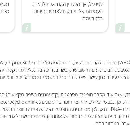
לשניצל, אך היא בין האחראיות לבעיית
נמצא 
העמידות של חיידקים לאנטיביוטיקות
מלח מב-100 ג
בכל העולם.
באוקטובר 2015 ארגון הבריאות העולמי
 אסבסט. רבים טועים לחשוב שרק בשר בקר מעובד נכלל תחת קטגוריה 
הליכי עיבוד כגון עישון, שימוש בחומרים משמרים כמו ניטריטים וכמוי
, ישנם עוד מספר חומרים מסרטנים (קרצינוגנים בשפה מקצועית) המרמ
hydrocarbons הגורמים לשינויים מהותיים ב-DNA בתא, ולכן מסרטנים. החומרים הללו עלולים
ת. מחקר פיילוט מצא עלייה בכמות של אותם קרצינוגנים בשתן לאחר אכי
 עברו במחזור הדם.