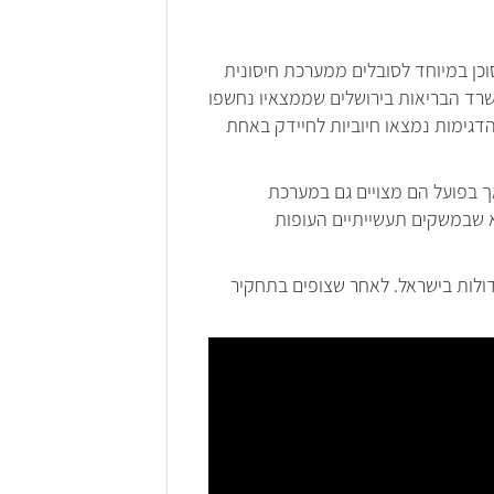
כן במיוחד לסובלים ממערכת חיסונית
רד הבריאות בירושלים שממצאיו נחשפו
שף תמונה מדאיגה: במסגרת המחקר נאספו 105 דגימות של עוף טרי ממרכולים ומשחטות, ו-84% מהדגימות נמצאו חיוביות לחיידק באחת
של העופות, אך בפועל הם מצויים גם במערכת
וא שבמשקים תעשייתיים העופות
י במשחטות הגדולות בישראל. לאחר שצופים בתחקיר