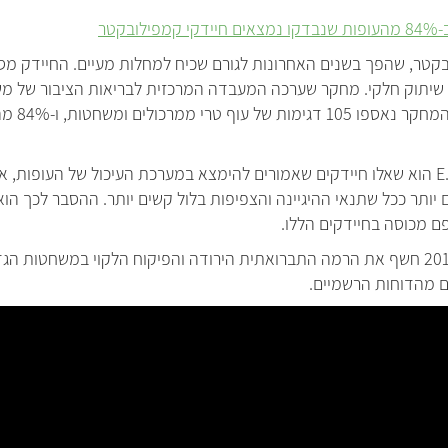
טר
בקטר, שהפך בשנים האחרונות לגורם שכיח למחלות מעיים. החיידק מסו
שיתוק חלקי. מחקר שערכה המעבדה המרכזית לבריאות הציבור של מש
ב-2016 חו
המשותף לסלמונלה, קמפילובקטר ו-E.coli הוא שאלו חיידקים שאמורים להימצא במערכת העיכול 
ם יותר ככל שתנאי ההיגיינה והצפיפות בלול קשים יותר. ההסבר לכך ה
ם מכוסה בחיידקים הללו.
תחקיר אנונימוס ששודר בערוץ 2 בסוף 2015 חשף את הרמה התברואתית הירודה והפיקוח הלקו
 מהדוחות הרשמיים.