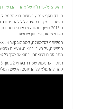
חשיפה: על-פי דו"ח של משרד הבריאות ב-84% מהעופות שנבדקו נמצאים חיידקי קמפילובק
חיידק נוסף שנפוץ בעופות הוא הקמפילו
חלשה, ובמקרים קשים עלול להתפתח גם 
משתי שיטות האבחון שבוצעו.
הנשימה, על העור ובנוצות, ונעשים נפוצי
מתבוססים בצואתם, וכתוצאה מכך כל גופ
קשה להתפלא על הנתונים הקשים העולים