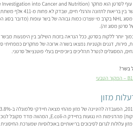
המחקרים הגדולים והחשובים בתחום ה
המחקר נמצא שיעור מוגבר של לימופמה מסוג NHL בקרב מי שצרכו כמות גבוהה של בשר עו
וך יותר ללקות בסרטן, ככל הנראה בזכות השילוב בין הימנעות מבשר לס
ת, פירות, דגנים וקטניות נמצאו בשורה ארוכה של מחקרים כמפחיתי סיכו
ים, המסוגלים לנטרל תהליכים ביוכימיים בעלי פוטנציאל סרטני.
ל בשר?
עלות מזון
בדו"ח כי 27% (6,305 מתוך 23,415 בדיקות) מהדגימות היו נגועו
זון עלולות לגרום לסיבוכים בריאותיים באוכלוסיות שמערכת החיסונית ש