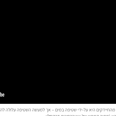
החיידקים היא על-ידי שטיפה במים – אך למעשה השטיפה עלולה להובי