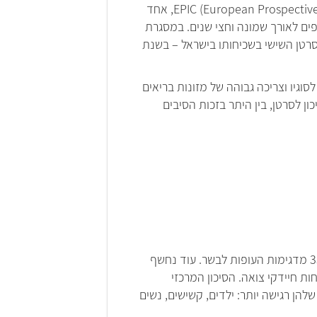
מחקר בולט שמצא קשר סיבתי בין צריכת עוף לסרטן הוא מחקר EPIC (European Prospective Investigation into Cancer and Nutrition), אחד
קשר בין בריאות לתזונה והרגלי חיים, שבדק לא פחות מ-411 אלף משתתפים לאורך שמונה וחצי שנים. במסגרת
פות (מדובר בסוג הסרטן השישי בשכיחותו בישראל – בשנת
וגיו וצריכה גבוהה של מזונות בריאים
ן לסרטן, בין היתר בזכות הסיבים
על-פי דו"ח השירותים הוטרינרים לשנת 2013, המעבדה להיגיינה של מזון מהחי מצאה חיידקי סלמונלה ב-33.8% מדגימות העופות לבשר. עוד נחשף
ת בחיידק ה-E.coli, המהווה מדד מקובל לנוכחות חיידקי צואה. הסיכון המרכזי
להן רגישה יותר: ילדים, קשישים, נשים