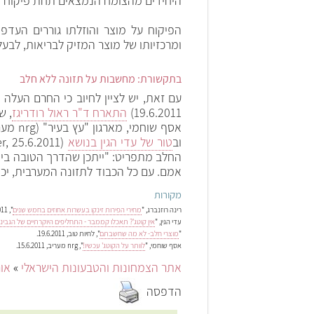
היחידים מהצומח הנמצאים תחת פיקוח מ
הפיקוח על מוצר והוזלתו גוררים העד
ומרכזיותו של מוצר המזיק לבריאות, לבעלי
בתקשורת: מחשבות על תזונה ללא חלב
19.6.2011)
התארח ד"ר ראול רודריגז
, ש
וב
טור של עדי הגין בנושא
החלב מתפריט: "ייתכן שהדרך הטובה ביות
אמם. עם כל הכבוד לתזונה המערבית, יכ
מקורות
רינה רוזנברג, "
מחירי הפירות זינקו בעשרות אחוזים בחמש שנים
", TheMarker,29.6.2011.
עדי הגין, "
אין קוטג'? תאכלו קממבר - התחליפים היוקרתיים של הגבי
"
מוצרי חלב- לא מה שחשבתם
", לחיות טוב, 19.6.2011.
אסף שוחמי, "
לוותר על הקוטג' עכשיו!
", nrg מעריב, 15.6.2011.
אתר הצמחונות והטבעונות הישראלי
»
אור
הדפסה