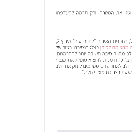
קוטג' את המטרה, ורק תרמה להעדפתו
עם זאת, יש לציין לחיוב כי החרם העלה הזדמנות להעלות חשיבה ביקורתית לגבי צריכת מוצרי חלב: כך, למשל, בתכנית האירוח "לחיות טוב" (ערוץ 2,
 מהצומח לסידן
כאלטרנטיבה. בטור של
ם הנהוגה בייצור מוצרי חלב מהווה סיבה חשובה יותר להחרמתם.
נית מקוטג' כהזדמנות להוציא סופית את מוצרי
י חלב לאחר שהם מסיימים לינוק את חלב
עטת בצריכת מוצרי חלב."