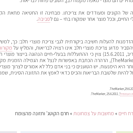
חירים הם מוצרי מאפה מקמח לבן, הטובים פחות לבריאות.
פה של הקונים ומעודדים את צריכתו. מבחינה זו החטיאה מחאת ה
 החיים, וככל מוצר אחר שמקורו בחי – גם ל
סביבה
.
הסביר מדוע צריכת מוצרי חלב אינו רצויה לבריאות, והמליץ על
מקורות
אסף שוחמי, מארגון "עץ בעיר" (nrg מעריב, 15.6.2011) צוין כי ההתעללות בבעלי-חיי
(TheMarker, 25.6.2011), הרהרה הכתבת באפשרות לנצל את הגמילה הזמ
ר היא הימנעות. יש הטוענים כי בני אדם כלל לא אמורים לצרוך מוצר
ול להיות שלטובת הבריאות והכיס כדאי לאמץ את התזונה הסינית, שממ
נה העממית
", TheMarker, 25.6.2011.
ח חיים
»
מחשבות על צמחונות
» חרם הקוטג' ותזונה מהצומח