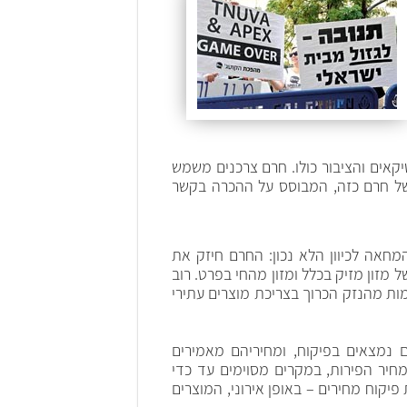
קאים והציבור כולו. חרם צרכנים משמש
 של חרם כזה, המבוסס על ההכרה בקשר
חאה לכיוון הלא נכון: החרם חיזק את
מזון מזיק בכלל ומזון מהחי בפרט. רוב
מות מהנזק הכרוך בצריכת מוצרים עתירי
נם נמצאים בפיקוח, ומחיריהם מאמירים
יסטיקה עולה כי מאז שנת 2006 חלה עלייה תלולה במחיר הפירות, במקרים מסוימים עד כדי
 תחת פיקוח מחירים – באופן אירוני, המוצרים