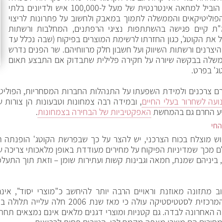
מטעם צרכנים בודדים ברשת הפייסבוק הוביל למחאה אינטרנטית של מעל ל-100,000 איש ולדיונים בלתי
הפוליטיקאים והממשלה לתמוך במאבק ולחשוב על פתרונות לריצוי
ת קיים פגישה בהשתתפות נציגי הרפתנים, המחלבות ורשתות
ל את הקוטג', כגון החזרתו לרשימת המוצרים בפיקוח (שבה נכלל עד
מצד היצרנים ורשתות השיווק ועל חשבון חלק מרווחיהם. שר הפנים נדרש
ממשלה בבקשה שיורה על חקירה פלילית שתבדוק אם התבצע תאום
ג' בפרט.
ם צרכנים ולמידת השפעתו על התנהלות החברות המסחריות, הפוליטי
עה לשחרור בעלי החיים
, ובמידה רבה צמחונות וטבעונות הן צורות
סייע החרם גם בהמחשת
האפקטיביות של הבחירה בצמחונות
.
החי
ש מוצלח בכוח הצרכני, יש להצר על כך שבפרשת הקוטג' הופנתה המ
ם מכך שמדיניות הפיקוח על מחירים מעודדת באופן מלאכותי צריכה של 
 ביניהם שמנת, חמאה וגבינות קשות ועתירות שומן – וזאת תוך התעל
ב מתזונה מאוזנת וראויים הרבה יותר להיחשב כ"מוצרי יסוד", אי
בהתמדה. כך למשל, מבדיקת הלשכה המרכזית לסטט
10% נרשמה רק בשנה האחרונה לבדה. גם קטניות ומוצרי דגנים מלאים אינם נמצאים