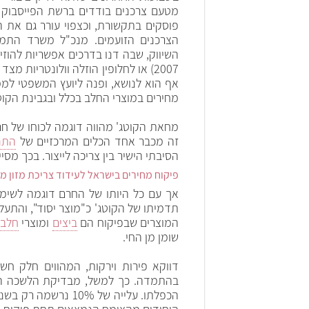
פוסקים בתקשורת, וכצפוי עורר גם את 
הצרכנים הזועמים. מנכ"ל משרד התמ"
השיווק, שבה דנו בדרכים אפשריות להוזי
2007) או לחלופין הוזלה וולונטריות 
אף הוא לנושא, ופנה ליועץ המשפטי ל
מחירים במוצרי החלב בכלל ובגבינת הקוט
מחאת הקוטג' מהווה דוגמה לכוחו של חר
זה מכבר אחד הכלים המרכזיים של
התנו
הסיבתי הישיר בין צריכה לייצור. בכך מ
פיקוח מחירים בישראל לעידוד צריכת מזון מ
אך עם כל היותו של החרם דוגמה לשימו
תדמיתו של הקוטג' כ"מוצר יסוד", והתעל
המוצרים שבפיקוח הם
ביצים
ומוצרי
חלב
,
שומן מן החי.
דווקא פירות וירקות, המהווים חלק חשו
הכפלתו. עלייה של 