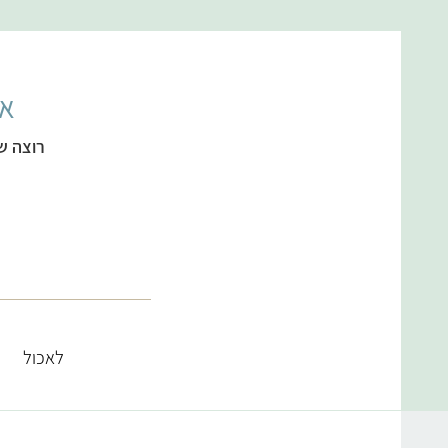
אל
רוצה ש
לאכול