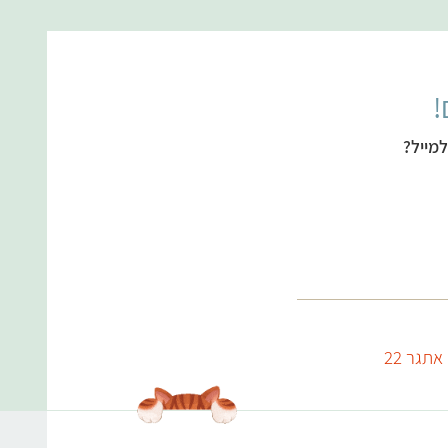
!
מייל?
אתגר 22