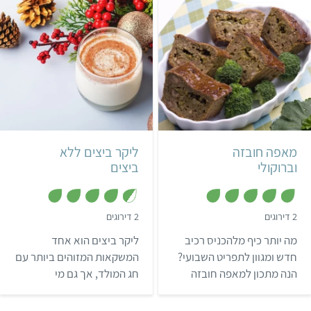
קוקוס ותבלינים שמעניקים
להן טעם עשיר. מבוסס על
מתכון מהבלוג Versatile
Vegetarian Kitchen
קל
50 דקות
קל
שעה ו-30 דקות
תבנית בינונית
3 כוסות
אמריקאי
מאפה חובזה
ליקר ביצים ללא
וברוקולי
ביצים
,
,
2 דירוגים
2 דירוגים
4
5
מ
.
מה יותר כיף מלהכניס רכיב
ליקר ביצים הוא אחד
ת
5
ו
מ
חדש ומגוון לתפריט השבועי?
המשקאות המזוהים ביותר עם
ך
ת
הנה מתכון למאפה חובזה
חג המולד, אך גם מי
5
ו
ך
וברוקולי שיגרום לכם
שנמנעים מביצים נאות
5
להצטרף לטיולי משפחות
מטעמים בריאותיים או