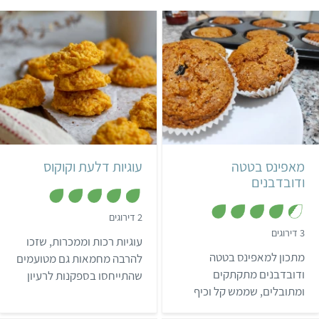
קל
12 מאפינס
קל
מאפינס בטטה
עוגיות דלעת וקוקוס
ודובדבנים
,
2 דירוגים
5
,
3 דירוגים
מ
עוגיות רכות וממכרות, שזכו
4
ת
.
מתכון למאפינס בטטה
ו
להרבה מחמאות גם מטועמים
3
ך
מ
ודובדבנים מתקתקים
שהתייחסו בספקנות לרעיון
5
ת
ומתובלים, שממש קל וכיף
ו
של דלעת בעוגיות. יש בהן
ך
להכין.
מעט קמח, ולעומת זאת הרבה
5