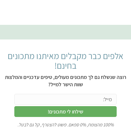
בשדות רק בשביל החובזה.
אידיאולוגיים יכולים ליהנות
מהמשקה הארומטי. מתכון זה
מציע ליקר ביצים ללא ביצים
שמכינים בקלי קלות בבלנדר
או עם בלנדר מוט. כדי
להסמיך את המשקה,
מחליפים את הביצה באגוזי
אלפים כבר מקבלים מאיתנו מתכונים
קשיו או בקרם קוקוס (פירוט
באפשרויות הגיוון).
בחינם!
רוצה שנשלח גם לך מתכונים מעולים, טיפים עדכניים והמלצות
שוות הישר למייל?
שילחו לי מתכונים!
100% מהצומח, 0% ספאם. פשוט להצטרף, קל גם לבטל.