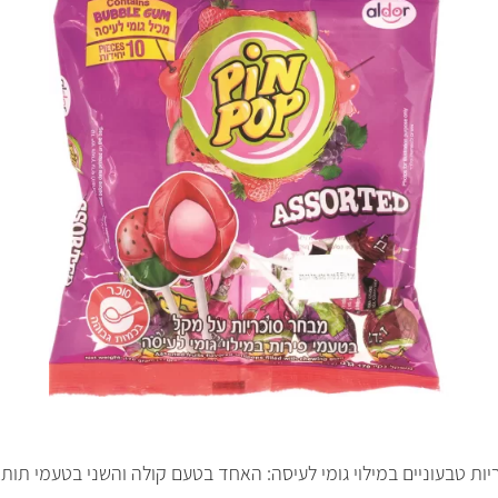
ה
ב
א
יות טבעוניים במילוי גומי לעיסה: האחד בטעם קולה והשני בטעמי תות,