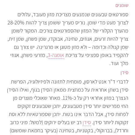
שומנים
ספורטאים טבעונים שנמנעים מצריכת מזון מעובד, עלולים
לצרוך מעט מדי שומן. נוריס מעריך ששומן צריך להוות 28-20%
מהערך הקלורי של המזון שהספורטאים צורכים. המקור לשומן
צריך להיות זרעים, אגוזים, טחינה, אבוקדו, שמן פשתן, שמן זית,
שמן קנולה וכדומה – ולא מזון מטוגן או מרגרינה. יש צורך גם
להקפיד באופן ספציפי על צריכת
אומגה-3
, מזרעי פשתן, אגוזי
מלך ועוד.
סידן
לדברי ד"ר אנט לארסון, מומחית לתזונה ולפיזיולוגיה, הפרשת
סידן בשתן אחראית על כמחצית ממאזן הסידן בגוף, ואילו הסידן
הנצרך במזון אחראי רק על כ-11%. מאחר שאוכלי מוצרים מן
החי מפרישים יותר סידן מטבעונים, יתכן שטבעונים זקוקים
לפחות סידן, אבל הדבר אינו בטוח. יתכן שספורטאיות ללא וסת
זקוקות ליותר סידן.
סידן
רב יש בעלים ירוקים (למשל: מיני כרוב
וחרדל), בברוקולי, בקטניות, בטחינה (בעיקר בחמאת שומשום)