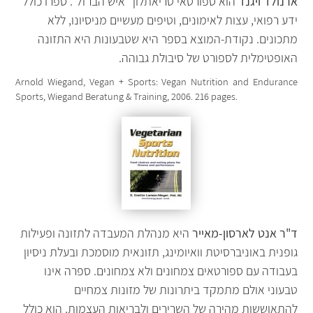
ארנולד ויגנד
הוא ספורטאי טריאתלון "איש הברזל". ספרו כולל
ידע רפואי, עצות לאימונים, וטיפים מעשיים מניסיונו, ללא
מתכונים. נקודת-המוצא בספר היא שטבעונות היא התזונה
האופטימלית לספורט של סיבולת גבוהה.
Arnold Wiegand, Vegan + Sports: Vegan Nutrition and Endurance
Sports, Wiegand Beratung & Training, 2006. 216 pages.
ד"ר אנט לארסון-מאייר
היא מנהלת המעבדה לתזונה ופעילות
גופנית באוניברסיטת וואיומינג, תזונאית מוסמכת ובעלת ניסיון
בעבודה עם ספורטאים צמחונים ולא צמחונים. ספרה אינו
טבעוני אולם מתמקד ביתרונות של מזונות צמחיים
להתאוששות מהירה של השרירים ולבריאות העצמות. הוא כולל