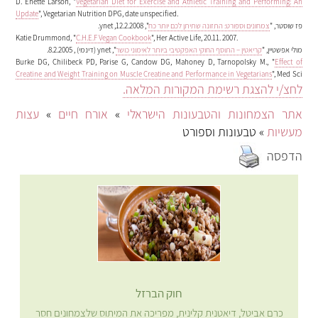
D. Enette Larson, "
Vegetarian Diet for Exercise and Athletic Training and Performing: An
Update
", Vegetarian Nutrition DPG, date unspecified.
פז שוסטר, "
צמחונים וספורט: התזונה שתיתן לכם יותר כח
", ynet ,12.2.2008.
Katie Drummond, "
C.H.E.F Vegan Cookbook
", Her Active Life, 20.11. 2007.
מולי אפשטיין, "
קריאטין – התוסף החוקי האפקטיבי ביותר לאימוני כושר
", ynet (דינמי) , 8.2.2005.
Burke DG, Chilibeck PD, Parise G, Candow DG, Mahoney D, Tarnopolsky M., "
Effect of
Creatine and Weight Training on Muscle Creatine and Performance in Vegetarians
", Med Sci
לחצ/י להצגת רשימת המקורות המלאה.
Sports Exerc 35 (11), 11.2003, pp. 1946-55.
אתר הצמחונות והטבעונות הישראלי
»
אורח חיים
»
עצות
מעשיות
» טבעונות וספורט
הדפסה
חוק הברזל
כרם אביטל, דיאטנית קלינית, מפריכה את המיתוס שלצמחונים חסר