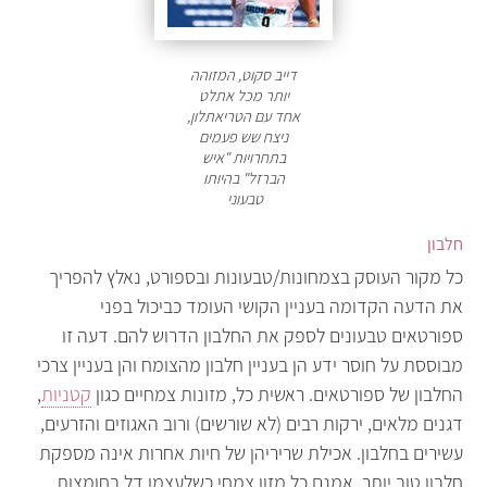
דייב סקוט, המזוהה
יותר מכל אתלט
אחד עם הטריאתלון,
ניצח שש פעמים
בתחרויות "איש
הברזל" בהיותו
טבעוני
חלבון
כל מקור העוסק בצמחונות/טבעונות ובספורט, נאלץ להפריך
את הדעה הקדומה בעניין הקושי העומד כביכול בפני
ספורטאים טבעונים לספק את החלבון הדרוש להם. דעה זו
מבוססת על חוסר ידע הן בעניין חלבון מהצומח והן בעניין צרכי
החלבון של ספורטאים. ראשית כל, מזונות צמחיים כגון
קטניות
,
דגנים מלאים, ירקות רבים (לא שורשים) ורוב האגוזים והזרעים,
עשירים בחלבון. אכילת שריריהן של חיות אחרות אינה מספקת
חלבון טוב יותר. אמנם כל מזון צמחי כשלעצמו דל בחומצות