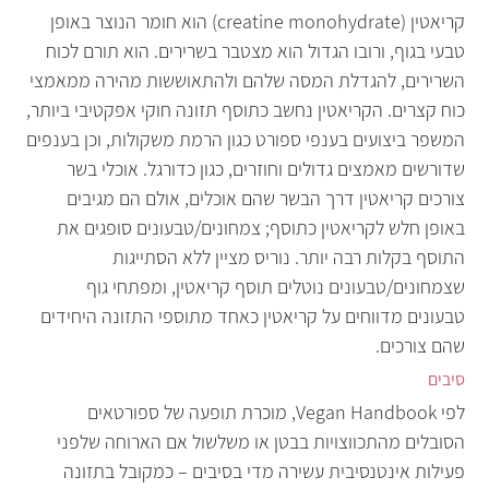
קריאטין (creatine monohydrate) הוא חומר הנוצר באופן
טבעי בגוף, ורובו הגדול הוא מצטבר בשרירים. הוא תורם לכוח
השרירים, להגדלת המסה שלהם ולהתאוששות מהירה ממאמצי
כוח קצרים. הקריאטין נחשב כתוסף תזונה חוקי אפקטיבי ביותר,
המשפר ביצועים בענפי ספורט כגון הרמת משקולות, וכן בענפים
שדורשים מאמצים גדולים וחוזרים, כגון כדורגל. אוכלי בשר
צורכים קריאטין דרך הבשר שהם אוכלים, אולם הם מגיבים
באופן חלש לקריאטין כתוסף; צמחונים/טבעונים סופגים את
התוסף בקלות רבה יותר. נוריס מציין ללא הסתייגות
שצמחונים/טבעונים נוטלים תוסף קריאטין, ומפתחי גוף
טבעונים מדווחים על קריאטין כאחד מתוספי התזונה היחידים
שהם צורכים.
סיבים
לפי Vegan Handbook, מוכרת תופעה של ספורטאים
הסובלים מהתכווצויות בבטן או משלשול אם הארוחה שלפני
פעילות אינטנסיבית עשירה מדי בסיבים – כמקובל בתזונה