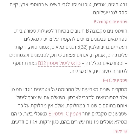
נבט חיטה, אגוזים, טופו ומיסו. לגבי השימוש בתוספי אבץ, קיים
ספק לגבי יעילותם.
ויטמינים מקבוצה B
הוויטמינים מקבוצה B חשובים במיוחד לפעילות ספורטיבית.
ספורטאים טבעונים צריכים להקפיד על צריכת מאכלים
העשירים בריבופלבין (B2): דגנים מלאים, אפוני סויה, ירקות
עלים כהים, אבוקדו, אגוזים ואצות. כידוע, לטבעונים ולצמחונים
– וספורטאים בכלל זה –
כדאי ליטול ויטמין B12
בצורת תוסף
למזונות מעובדים, או כטבלית.
ויטמינים C ו-E
מחקרים שונים מצביעים על התרומה של ויטמינים נוגדי-חמצון
אלה לספורטאים. לדברי לארסון, השאלה אם יש צורך ליטול
אותם בתוספים שנויה במחלוקת. אולם אין מחלוקת על כך
שטבעונים מקבלים יותר
ויטמין C
ו
ויטמין E
מאוכלי בשר, כי הם
ממילא אוכלים מזונות עשירים בהם, כגון ירקות, אגוזים וזרעים.
קריאטין