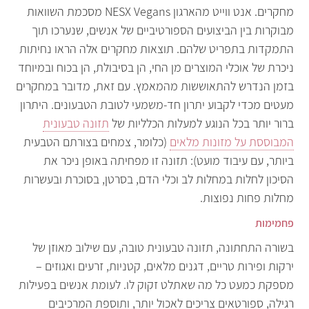
מחקרים. אנט ווייט מהארגון NESX Vegans מסכמת השוואות
מבוקרות בין הביצועים הספורטיביים של אנשים, שנערכו תוך
התמקדות בתפריט שלהם. תוצאות מחקרים אלה הראו נחיתות
ניכרת של אוכלי המוצרים מן החי, הן בסיבולת, הן בכוח ובמיוחד
בזמן הנדרש להתאוששות מהמאמץ. עם זאת, מדובר במחקרים
מעטים מכדי לקבוע יתרון חד-משמעי לטובת הטבעונים. היתרון
ברור יותר בכל הנוגע למעלות הכלליות של
תזונה טבעונית
המבוססת על מזונות מלאים
(כלומר, צמחים בצורתם הטבעית
ביותר, עם עיבוד מועט): תזונה זו מפחיתה באופן ניכר את
הסיכון לחלות במחלות לב וכלי הדם, בסרטן, בסוכרת ובעשרות
מחלות פחות נפוצות.
פחמימות
בשורה התחתונה, תזונה טבעונית טובה, עם שילוב מאוזן של
ירקות ופירות טריים, דגנים מלאים, קטניות, זרעים ואגוזים –
מספקת כמעט כל מה שאתלט זקוק לו. לעומת אנשים בפעילות
רגילה, ספורטאים צריכים לאכול יותר, ותוספת המרכיבים