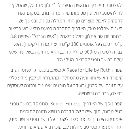
ולעצמות. היידריך הנואשת הגיעה לד"ר ג'ון מקדוגל, שהמליץ
לה להימנע לחלוטין מכימותרפיה ומהקרנות, ובמקום זאת
להפסיק לאכול מוצרים מן החי. המחלה נסוגה, ובמשך 26
השנים שחלפו מאז, היידריך התחרתה כמעט מדי שבוע בריצות
ובתחרויות טריאתלון, כולל טריאתלון "איש הברזל" (שחיית 3.8
ק"מ, רכיבה על אופניים 180 ק"מ וריצת מרתון לקינוח). היא
צברה למעלה מ-900 מדליות זהב, והיא מחזיקה בשלושה שיאי
עולם בכושר גופני לקבוצת הגיל שלה
ספרה A Race for Life by Ruth משלב בסגנון קריא ומרגש בין
סיפורה האישי וחוויותיה מהמחלה ומהתחרויות, לבין מידע כללי
על תזונה ועל סרטן, ובעיקר על תוכנית אימונים ותזונה לעוסקים
בריצה, ברכיבה ובשחייה.
ספר נוסף של היידריך, Senior Fitness, מתמקד בכושר גופני
בגיל מבוגר, תוך שילוב של הדרכה בנושא תזונה לתוכנית
אימונים. היידריך מראה כיצד לשמור על כושר גופני וכושר מיני,
תוך הימנעות מסרטן, מחלות לב, סוכרת, אוסטיאופורוזיס,