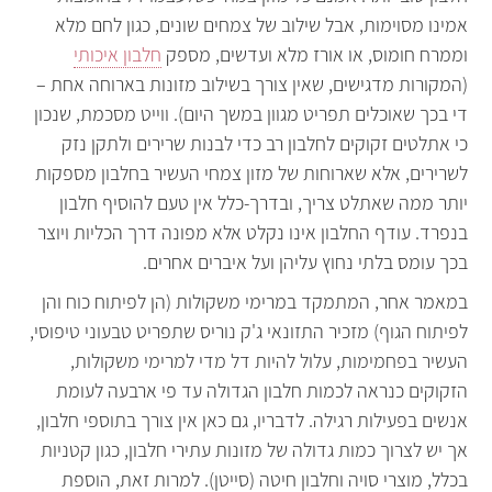
אמינו מסוימות, אבל שילוב של צמחים שונים, כגון לחם מלא
וממרח חומוס, או אורז מלא ועדשים, מספק
חלבון איכותי
(המקורות מדגישים, שאין צורך בשילוב מזונות בארוחה אחת –
די בכך שאוכלים תפריט מגוון במשך היום). ווייט מסכמת, שנכון
כי אתלטים זקוקים לחלבון רב כדי לבנות שרירים ולתקן נזק
לשרירים, אלא שארוחות של מזון צמחי העשיר בחלבון מספקות
יותר ממה שאתלט צריך, ובדרך-כלל אין טעם להוסיף חלבון
בנפרד. עודף החלבון אינו נקלט אלא מפונה דרך הכליות ויוצר
בכך עומס בלתי נחוץ עליהן ועל איברים אחרים.
במאמר אחר, המתמקד במרימי משקולות (הן לפיתוח כוח והן
לפיתוח הגוף) מזכיר התזונאי ג'ק נוריס שתפריט טבעוני טיפוסי,
העשיר בפחמימות, עלול להיות דל מדי למרימי משקולות,
הזקוקים כנראה לכמות חלבון הגדולה עד פי ארבעה לעומת
אנשים בפעילות רגילה. לדבריו, גם כאן אין צורך בתוספי חלבון,
אך יש לצרוך כמות גדולה של מזונות עתירי חלבון, כגון קטניות
בכלל, מוצרי סויה וחלבון חיטה (סייטן). למרות זאת, הוספת