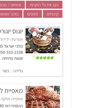
הצג את כל התגיות
צמחוני / טבעו
קינוחים
מאפים
בורגר ושווא
יוגוס יוגור
יוגורטיה ידידו
מלכי ישראל 35, אשקלון
050-333-2338‏
(9)
שעות פתיחה: א'-ה' 11:00 - 23:00, ו' 11:00 - 17:00
גלידה
|
כשר
|
מאפיית ל
מאפייה ותיקה 
ההסתדרות 40, קניון לב, אשקלון