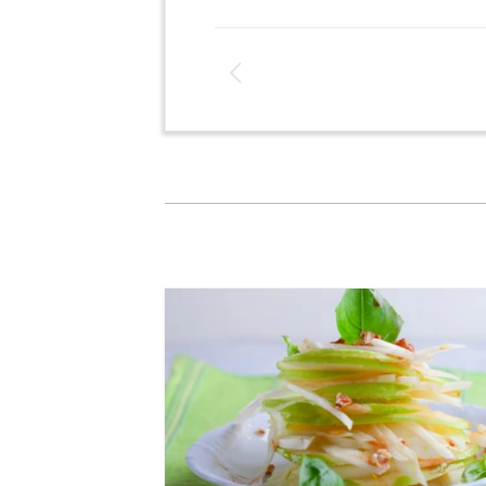
ה
ב
א
ל
למנה אחת