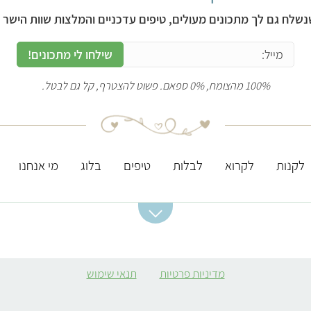
נשלח גם לך מתכונים מעולים, טיפים עדכניים והמלצות שוות הישר ל
שילחו לי מתכונים!
100% מהצומח, 0% ספאם. פשוט להצטרף, קל גם לבטל.
לקנות
לקרוא
לבלות
טיפים
בלוג
מי אנחנו
מתכונים מומלצים
ערכים תזונתיים
מסעדות מומלצות
חשובים
סלט תפוחי אדמה
מסעדות טבעוניות
מדיניות פרטיות
תנאי שימוש
ברזל
קובה סלק
מסעדות מומלצות
חלבון
בירושלים
מרק כתום