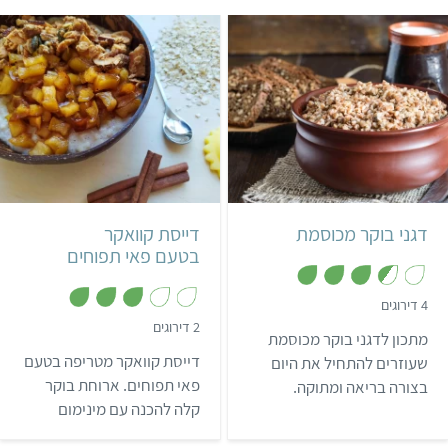
קל
20 שעות
קל
13 דקות
3 צלחות
אמריקאי
דגני בוקר מכוסמת
דייסת קוואקר
בטעם פאי תפוחים
,
4 דירוגים
3
,
2 דירוגים
.
מתכון לדגני בוקר מכוסמת
3
5
מ
מ
דייסת קוואקר מטריפה בטעם
שעוזרים להתחיל את היום
ת
ת
ו
פאי תפוחים. ארוחת בוקר
בצורה בריאה ומתוקה.
ו
ך
ך
קלה להכנה עם מינימום
5
5
מאמץ ומקסימום הנאה!