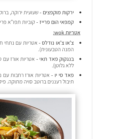
ירקות מוקפצים -
שעועית ירוקה, ברוקול
קמפאי הום פרייז -
קוביות תפו"א פריכ
אטריות wok:
צ'או צ'או נודלס -
אטריות עם נתחי חלבו
המנה הטבעונית).
בנגקוק פאד תאי -
אטריות אורז עם טו
ללא גלוטן).
פאד סי יו -
אטריות אורז רחבות עם נתחי
תיבול רעננים ברוטב סויה מתוקה. פי