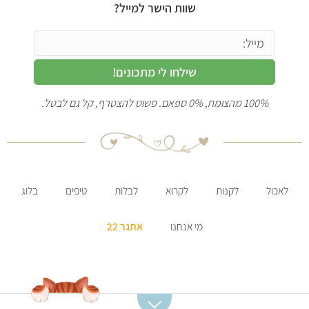
שוות הישר למייל?
שילחו לי מתכונים!
100% מהצומח, 0% ספאם. פשוט להצטרף, קל גם לבטל.
אכול
לקנות
לקרוא
לבלות
טיפים
בלוג
מי אנחנו
אתגר 22