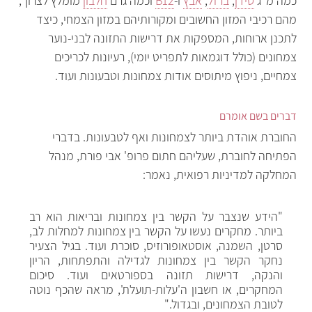
כמה מ"ג
סידן
,
ברזל
,
אבץ
ו-
B12
וכמה גרם
חלבון
מומלץ לצרוך,
מהם רכיבי המזון החשובים ומקורותיהם במזון הצמחי, כיצד
לתכנן ארוחות, המספקות את דרישות התזונה לבני-נוער
צמחונים (כולל דוגמאות לתפריט יומי), רעיונות לכריכים
צמחיים, ניפוץ מיתוסים אודות צמחונות וטבעונות ועוד.
דברים בשם אומרם
החוברת אוהדת ביותר לצמחונות ואף לטבעונות. בדברי
הפתיחה לחוברת, שעליהם חתום פרופ' אבי פורת, מנהל
המחלקה למדיניות רפואית, נאמר:
"הידע שנצבר על הקשר בין צמחונות ובריאות הוא רב
ביותר. מחקרים נעשו על הקשר בין צמחונות למחלות לב,
סרטן, השמנה, אוסטאופורוזיס, סוכרת ועוד. בגיל הצעיר
נחקר הקשר בין צמחונות לגדילה והתפתחות, הריון
והנקה, דרישות תזונה בספורטאים ועוד. סיכום
המחקרים, או חשבון ה'עלות-תועלת', מראה שהכף נוטה
לטובת הצמחונים, ובגדול."