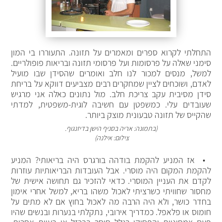
התחלתי לקרוא ספרים ומאמרים על תזונה. התעוררו בי המון
סימני שאלה על פרסומות ועל פרסומי תזונה ובריאות פופולריים.
למשל, מנסים למכור לנו חלב ואומרים שהסידן שבו מועיל
לאדם, ושוכחים לציין שמחקרים רבים מצביעים דווקא על בריחת
סידן מסיבית עקב צריכת חלב. מול נתונים כאלה אני מרגיש
שעובדים עלי. כמשפטן עם חשיבה לוגית-משפטית, למדתי
שהקייס של תזונה טבעונית מוצק ביותר.
(בתמונה: אריה בסניף הישן בדיזנגוף.
צילום: אילנה)
• אז המניע להקמת בודהה בורגרס היה בריאותי? המניע
להקמת המקום היה מוסרי. אבל העובדות הבריאותיות עוזרות
לקדם את העניין המוסרי. כדאי להזכיר גם תחושה אישית של
מחסור שחוויתי כשרציתי לאכול משהו בריא, למשל אחרי אימון
בחדר כושר, ולא היה הרבה מה לאכול בחוץ אם לא מתים על
חומוס או פלאפל. כמדריך אירובי, נתקלתי בנערות ובנשים שהיו