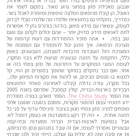
פעם צמחוניות והפסיקו בגלל חוסר בברזל או בעיות אחרות,
שנבען מאכילת מזון צמחוני גרוע מאוד. במקום לשפר את
האוכל, הן קיבלו מרופאים המלצה טיפשית ומיותרת לאכול בשר.
כמדריך, נתקלתי גם בתזונאיות שלמדו מה שלמדו מבלי לבדוק
לעומק, ונשארו עם מידע מיושן. בודהה בורגרס נתן לי אפשרות
לתת לאנשים מידע מדויק יותר – שהם יכולים לקלוט עם טעם
טוב בפה. • אתה מזכיר התמודדות עם דעות קדומות של
מערכת הרפואה. איך מזנון יכול להתמודד עם הסמכות של
המערכת הזו? העובדות מדברות לטובתנו, הטבעונים. באופן
כללי, התקפות על תזונה טבעונית מגיעות ללא גיבוי מחקרי,
לעומת המוני המחקרים על היתרונות של מזון צמחי כזה או
אחר. ואם כבר נתקלים במחקר שתומך במוצרים מן החי, קל
למצוא בו פגמים מביכים, או לזהות את מקורות המימון שלו...
בכל מקרה, עזרה גדולה קיבלנו לאחרונה מאחד התזונאים
הבכירים בארצות-הברית, קולין קמפבל, שפרסם בשנת 2005
את הספר
The China Study
. הספר מארגן בצורה מסודרת
ידע תזונתי עצום מהמוני מקורות, ומסכם בטענה שטענו אלפי
מומחים לפניו: מזון צמחי מגוון בעיבוד מינימלי עדיף על פני כל
תזונה אחרת. • היה לך רקע במסעדנות או בעסק דומה? לא.
אבל בנסיעות לארצות-הברית הכרתי מסעדות ובתי-קפה
טבעוניים ואמרתי לעצמי, אם זה עובד במנהטן ובסן פרנציסקו,
אז אין סיבה שזה לא יצליח גם אצלנו. הייתי זהיר ולכן שכרתי