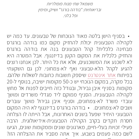
משמאל שתי מנות פופולריות
ובריאותיות: "בודהה בורגר" ושייק; ומימין
ופל בלגי.
• בסניף הישן בלטה מאוד הנוכחות של טבעונים. עד כמה יש
לקהילה הטבעונית יכולת להחזיק מקום כמו בודהה בורגרס
מבחינה כלכלית? קהל הטבעונים בנה את בודהה בורגרס
והחזיק כלכלית את המקום הקטן בדיזנגוף. אבל המטרה היא
לא לשכנע את המשוכנעים, אלא את כל היתר. לכן אנחנו רוצים
להגיע לקהל הלא-טבעוני ואף לא-צמחוני. לכן גם השקעתי
בפיתוח
אתר אינטרנט
שיספק תשובות כתובות לשאלות שלהם.
בכל מקרה, במקום הנוכחי יש כ-50 מקומות ישיבה, בנוסף ל-20
מקומות בסניף איבן גבירול, ובגודל כזה חייבים לפנות אל מחוץ
לקהילה הטבעונית. הסניף ממוקם ליד מגדלי משרדים ומושך
עובדי משרד לא-צמחונים, וסניף איבן גבירול מושך עוברים
ושבים לא-צמחונים. • בודהה בורגרס בדיזנגוף לא היה המקום
הטבעוני היחיד שפעל בשנים האחרונות, אבל הייתה לו הצלחה
חסרת תקדים בקרב הקהילה הטבעונית-אידיאולוגית. הרבה
פעילי זכויות בעלי-חיים, מארגונים שונים וממקומות שונים, הגיעו
לשם כמה פעמים בשבוע. איך אתה מסביר את ההצלחה הזו?