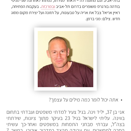
בתל-אביב וגם מחוצה לה – ולאחר סגירתו, נפתחו לאחרונה שני סניפי
בודהה בורגרס משופרים בדרום תל-אביב
ובמרכזה
. בעקבות הפתיחה,
ראיין אריאל צֹבל את אריה על טבעונות, על תזונה ועל יצירת מקום מסוג
חדש. צילם: מני ברמן.
• אתה יכול לומר כמה מילים על עצמך?
אני בן 37, יליד וינה. בגיל צעיר למדתי משפטים ועבדתי בתחום
בווינה. עליתי לישראל בגיל 23 בעיקר מתוך ציונות, שירתתי
בצה"ל, עברתי מבחני התמחות במשפטים ואחר-כך עשיתי
הסבה למחשבים, עם עבודה מהצד כמדריך אירובי. במשך 7