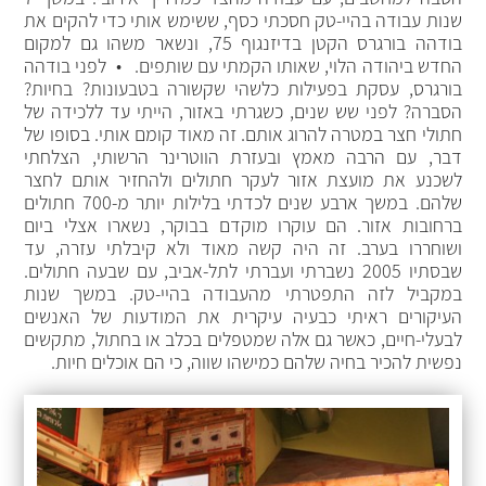
שנות עבודה בהיי-טק חסכתי כסף, ששימש אותי כדי להקים את
בודהה בורגרס הקטן בדיזנגוף 75, ונשאר משהו גם למקום
החדש ביהודה הלוי, שאותו הקמתי עם שותפים. • לפני בודהה
בורגרס, עסקת בפעילות כלשהי שקשורה בטבעונות? בחיות?
הסברה? לפני שש שנים, כשגרתי באזור, הייתי עד ללכידה של
חתולי חצר במטרה להרוג אותם. זה מאוד קומם אותי. בסופו של
דבר, עם הרבה מאמץ ובעזרת הווטרינר הרשותי, הצלחתי
לשכנע את מועצת אזור לעקר חתולים ולהחזיר אותם לחצר
שלהם. במשך ארבע שנים לכדתי בלילות יותר מ-700 חתולים
ברחובות אזור. הם עוקרו מוקדם בבוקר, נשארו אצלי ביום
ושוחררו בערב. זה היה קשה מאוד ולא קיבלתי עזרה, עד
שבסתיו 2005 נשברתי ועברתי לתל-אביב, עם שבעה חתולים.
במקביל לזה התפטרתי מהעבודה בהיי-טק. במשך שנות
העיקורים ראיתי כבעיה עיקרית את המודעות של האנשים
לבעלי-חיים, כאשר גם אלה שמטפלים בכלב או בחתול, מתקשים
נפשית להכיר בחיה שלהם כמישהו שווה, כי הם אוכלים חיות.