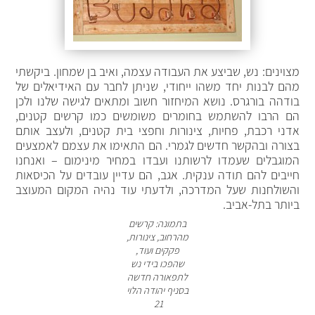
מצוינים: נש, שביצע את העבודה עצמה, ואיב בן שמחון. ביקשתי
מהם לבנות יחד משהו ייחודי, שניתן לחבר עם האידיאלים של
בודהה בורגרס. נושא המיחזור חשוב ומתאים לגישה שלנו ולכן
הם הרבו להשתמש בחומרים משומשים כמו קרשים קטנים,
אדני רכבת, פחיות, צינורות וחפצי בית קטנים, ולעצב אותם
בצורה ובהקשר חדשים לגמרי. הם התאימו את עצמם לאמצעים
המוגבלים שעמדו לרשותנו ועבדו במחיר מינימום – ואנחנו
חייבים להם תודה ענקית. אגב, הם עדיין עובדים על הכיסאות
והשולחנות שעל המדרכה, ולדעתי עוד נהיה המקום המעוצב
ביותר בתל-אביב.
בתמונה: קרשים
מהרחוב, צינורות,
פקקים ועוד,
שהפכו בידי נש
לתפאורה חדשה
בסניף יהודה הלוי
21