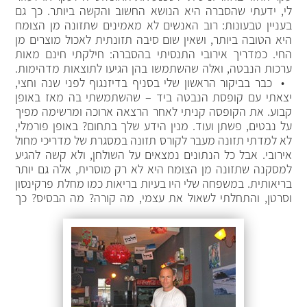
לי, ידעתי שהסברה היא הנושא החשוב והקשה ביותר. כך גם
בעניין טבעונות: רוב האנשים לא מאמינים שתזונה מן הצומח
היא הטובה ביותר, ושאין שום סיבה תזונתית לאכול מוצרים מן
החי. כמדריך אירובי התנסיתי בהסברה: חילקתי חינם מאות
ערכות הנבטה, ואלה שהשתמשו בהן הגיעו לתוצאות מדהימות.
• כבר בביקור הראשון שלי בסניף בדיזנגוף לפני שנה וחצי,
יצאתי עם קופסת הנבטה ביד – שהשתמשתי בה מאז באופן
קבוע. את הקופסה קניתי לאחר הרצאה ארוכה ומרשימה מפיך
על נבטים, פשתן ועוד. מנין הידע שלך בתחום? באופן פורמלי,
לא למדתי תזונה מעבר לקורס תזונה במסגרת של מדריכי מחול
אירובי. אבל כל הנתונים נמצאים על השולחן, ולא קשה להגיע
למסקנה שתזונה מן הצומח היא לא רק מוסרית, אלה גם יותר
בריאותית. במשפחה שלי היו בעיות בריאות כמו מחלת פרקינסון
וסרטן, והתחלתי לשאול את עצמי, מה קורה? מה הבסיס?
כך