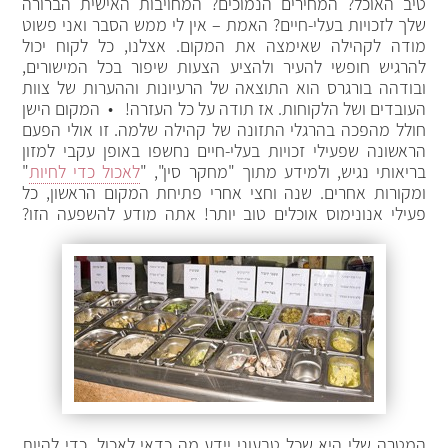
טיב האוכל? המחירים הנמוכים? המחויבות האישית הברורה
שלך לזכויות בעלי-חיים? האמת – אין לי ממש הסבר ואני פשוט
מודה לקהילה שאימצה את המקום. אצלנו, כל לקוח יכול
להרגיש חופשי להעיר ולהציע הצעות שיפור בכל המישורים,
ובודהה בורגרס הוא התוצאה של הרעיונות וההערות של צוות
העובדים ושל הלקוחות. אז תודה על כל העזרה! • המקום הישן
חולל מהפכה בהרגלי התזונה של קהילה שלמה. זו אולי הפעם
הראשונה שפעילי זכויות בעלי-חיים נחשפו באופן עקבי למזון
בריאותי נגיש, ולמידע מתוך "מחקר סין", "
לאכול כדי לחיות
"
ומקורות אחרים. שנה וחצי אחרי פתיחת המקום הראשון, כל
פעילי אנונימוס אוכלים טוב יותר! אתה מודע להשפעה הזו?
המטרה שלי היא שכל טבעוני יידע מה כדאי לאכול, כדי להיות