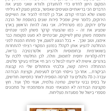
המקום הישן לחדש כדי להתעדכן ולוודא שאני מציע את
הדברים הכי בריאותיים וטעימים שאפשר, ובמזון מוצק לא גיליתי
משהו שלא הכרתי קודם. אבל כן למדתי להכיר את השייקים
הירוקים, כלומר שייק שמכיל פירות שונים בתוספת של הרבה
עלים ירוקים, כמו פטרוזיליה. אני גאה להיות הראשון בארץ
שמציע את זה – כמו שהצעתי קרקר פשתן לפני שנתיים
ותוספת פשתן טחון לשייקים, שבינתיים לא מעט מקומות כבר
אימצו, וטוב שכך. • בכל הנוגע לטעם, איך פותחו המנות לפני
ההחלטה להציע אותן לקהל? במזנון המקורי רציתי להתחרות
בשווארמיות ובחומוסיות ולהציע אלטרנטיבה בריאה,
דלת-קלוריות יחסית לחומוס, וזולה. לכן החלטתי ללכת על
בורגרים. אישית לא ידעתי לבשל כי רוב חיי אכלתי בעיקר סלטים.
ההתחלה הייתה קשה, וכלבתי והחתולים שלי היו קבוצת
הביקורת... אחר-כך גייסתי חברים לטעימות, וקציצת הבודהה
עברה כ-70 גלגולים עד לגרסה הסופית לאחר כחמישה חודשים,
על בסיס נבטי עדשים, טחינה גולמית, אגוזי מלך ועוד. חוץ
מקציצת הבודהה לא המצאתי מנות והסתמכתי על מתכונים
מספרי בישול של מסעדות מצליחות.