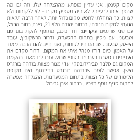
מקום קטנטן. אני עדיין מופתע מההצלחה שלו, וזה גם מה
שהפך אותו לבעייתי. לא היה מספיק מקום – לא ללקוחות ולא
לצוות. כך התחלתי לחפש מקום גדול יותר. לאחר הרבה תלאות
הגעתי למקום הנוכחי, ברחוב יהודה הלוי 21, פינת רחוב הרצל,
עם שני שותפים עיקריים: דודו כוכב, מתופף להקת בום פם
וטבעוני, עם ניסיון בתחום ההסעדה, ודרור הרשקוביץ, עובד
היי-טק טבעוני. שניהם היו לקוחות, ואני חייב להם הרבה מאוד
על האמון. כיום דודו מנהל איתי את המקום, ודרור מקדם את
העניינים במטבח בערבים ובסופי שבוע. עזרו לנו מאוד בהקמת
המקום גם סלבה סבירידובסקי ועדי מנור מצוות בודהה בורגרס
הישן. אפשר לומר שבודהה בורגרס בדיזנגוף היה תקופת
הלימודים של כל הצוות בתחום המסעדנות. ההצלחה אפשרה
לפתוח סניף נוסף בזיכיון, ברחוב איבן גבירול.