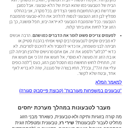
הבית של הטבעוני כמו שהוא הבית של הלא-טבעוני. אבל כמובן 
שנדרשת כאן התחשבות משני הצדדים. בכל מקרה, אני בהחלט 
ממליץ לבן הזוג הטבעוני לנסות להלהיב את הלא-טבעוני מהמטבח 
הטבעוני. ככל שהמטבח הטבעוני לא ייראה יבש, תפל ומשונה, כך בן 
הזוג יוכל לחיות אתו ביתר קלות.
לפעמים צריכים פשוט לומר את הדברים כמו שהם
. הרבה אנשים 
לא מבינים שקיים לטבעונים רבים קושי אמיתי בהכנת סטייק או 
חביתה לבני משפחה, אז כדאי להסביר ולא להיכנס למריבות. לא 
כדאי "לבלוע" ולספוג את זה. אם אתם מרגישים שלהכין חביתה לבן 
או בת הזוג זה מעשה לא מוסרי, אל תעשו את זה! כי אם תעשו את 
זה, תתחילו לחוש תחושות כמו תסכול מבן הזוג, כעס ("למה כופים 
עליי את זה?"), ובכלל, תחיו בצורה של מגננה, שזה לא בריא לאף 
אחד, ובטח שלא לקשר.
מאמר המלא
טבעונים במשפחות מעורבות" (קבוצת פייסבוק סגורה)
מעבר לטבעונות במהלך מערכת יחסים
מה קורה בזוגיות ותיקה ולא-טבעונית, כשאחד מבני הזוג 
חליט לעבור לטבעונות? 
שירי רז
, טבעונית ומטפלת זוגית 