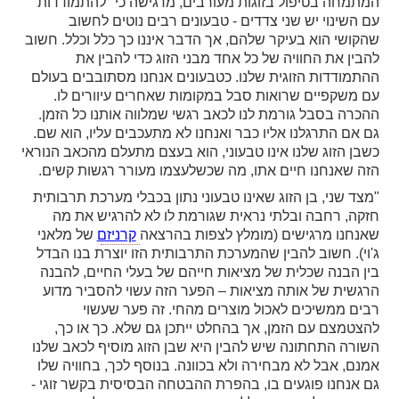
המתמחה בטיפול בזוגות מעורבים, מדגישה כי "להתמודדות 
עם השינוי יש שני צדדים - טבעונים רבים נוטים לחשוב 
שהקושי הוא בעיקר שלהם, אך הדבר איננו כך כלל וכלל. חשוב 
להבין את החוויה של כל אחד מבני הזוג כדי להבין את 
ההתמודדות הזוגית שלנו. כטבעונים אנחנו מסתובבים בעולם 
עם משקפיים שרואות סבל במקומות שאחרים עיוורים לו. 
ההכרה בסבל גורמת לנו לכאב רגשי שמלווה אותנו כל הזמן. 
גם אם התרגלנו אליו כבר ואנחנו לא מתעכבים עליו, הוא שם. 
כשבן הזוג שלנו אינו טבעוני, הוא בעצם מתעלם מהכאב הנוראי 
זה שאנחנו חיים אתו, מה שכשלעצמו מעורר רגשות קשים.
"מצד שני, בן הזוג שאינו טבעוני נתון בכבלי מערכת תרבותית 
חזקה, רחבה ובלתי נראית שגורמת לו לא להרגיש את מה 
אנחנו מרגישים (מומלץ לצפות בהרצאה 
קרניזם
 של מלאני 
ג'וי). חשוב להבין שהמערכת התרבותית הזו יוצרת בנו הבדל 
בין הבנה שכלית של מציאות חייהם של בעלי החיים, להבנה 
הרגשית של אותה מציאות – הפער הזה עשוי להסביר מדוע 
רבים ממשיכים לאכול מוצרים מהחי. זה פער שעשוי 
להצטמצם עם הזמן, אך בהחלט ייתכן גם שלא. כך או כך, 
השורה התחתונה שיש להבין היא שבן הזוג מוסיף לכאב שלנו 
אמנם, אבל לא מבחירה ולא בכוונה. בנוסף לכך, בחוויה שלו 
גם אנחנו פוגעים בו, בהפרת ההבטחה הבסיסית בקשר זוגי - 