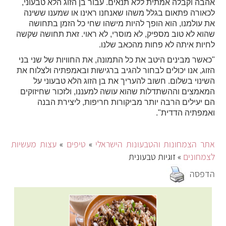
אהבה וקבלה אמתית ללא תנאים. עבור בן הזוג הלא טבעוני, 
לכאורה פתאום בגלל משהו שאנחנו ראינו או שמענו ששינה 
את עולמנו, הוא הופך להיות מישהו שחי כל הזמן בתחושה 
שהוא לא טוב מספיק, לא מוסרי, לא ראוי. זאת תחושה שקשה 
חיות איתה לא פחות מהכאב שלנו.
"כאשר מבינים היטב את כל התמונה, את החוויות של שני בני 
הזוג, אנו יכולים לבחור להגיב ברגישות ובאמפתיה ולצלוח את 
השינוי בשלום. חשוב להעריך את בן הזוג הלא טבעוני על 
המאמצים וההשתדלות שהוא עושה למעננו, ולזכור שחיזוקים 
הם יעילים הרבה יותר מביקורות חריפות, ליצירת הבנה 
אמפתיה הדדית".
תר הצמחונות והטבעונות הישראלי
»
טיפים
»
עצות מעשיות
צמחונים
» זוגיות טבעונית
דפסה