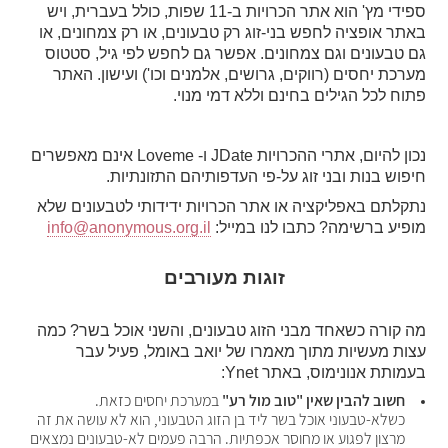
ספידי מץ' הוא אתר הכרויות ב-11 שפות, כולל בעברית, ויש 
באתר אופציה לחפש בני-זוג רק טבעונים, או רק צמחונים, או 
גם טבעונים וגם צמחונים. אפשר גם לחפש לפי גיל, סטטוס 
מערכת יחסים (רווקים, גרושים, אלמנים וכו') ועישון. האתר 
תוח לכל הגילים בחינם וללא דמי מנוי. 
נכון להיום, אתרי ההכרויות JDate ו- Loveme אינם מאפשרים 
יפוש בנות ובני זוג על-פי העדפותיהם התזונתיות. 
נתקלתם באפליקציה או אתר הכרויות ידידותי לטבעונים שלא 
ופיע ברשימה? כתבו לנו במייל: 
info@anonymous.org.il
זוגות מעורבים
מה קורה כשאחד מבני הזוג טבעונים, והשני אוכל בשר? כמה 
צות מעשיות מתוך מאמרו של 
יואב באומל
, פעיל עבר 
עמותת אנונימוס, באתר Ynet:
חשוב להבין שאין "טוב מול רע"
 במערכת יחסים כזאת. 
כשלא-טבעוני אוכל בשר ליד בן הזוג הטבעוני, הוא לא עושה את זה 
מרצון לפגוע או מחוסר אכפתיות. הרבה פעמים לא-טבעונים נמצאים 