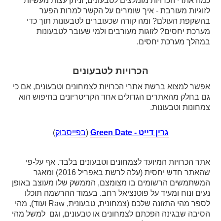
כמה אתרי הכרויות מומלצים לטבעונים, וניתן עצות מעשיות 
לזוגיות מעורבת - איך שומרים על הקשר למרות הפער 
בהשקפת העולם? ומה קורה שכעוברים לטבעונות תוך כדי 
מערכת יחסים? לזוגות מעורבים ולמי שעובר לטבעונות 
מהלך מערכת יחסים.
הכרויות לטבעונים
אפשר למצוא ברשת אתרי הכרויות לצמחונים וטבעונים, אם כי 
גם בחלק מהאתרים הגדולים אחד הקריטריונים בחיפוש הוא 
מחונות וטבעונות. 
גרין דייט - Green Date
 (
בפייסבוק
)
אתר הכרויות המיועד לצמחונים וטבעונים בלבד. אף על-פי 
שהאתר חדש יחסית (עלה לרשת באפריל 2016) ומאגר 
המשתמשים הרשומים בו מצומצם, הממשק שלו מעוצב באופן 
נעים ונוח ומעיד על פוטנציאל רחב. בעמוד ההרשמה תוכלו 
לספר מהי התזונה שלכם (צמחונית, טבעונית, Raw ועוד), מהי 
הסיבה שבגינה הפכתם לצמחונים או טבעונים, וגם  למשל מהי 