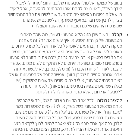
בסוג של מצוקה אל מול הטבעונות של בני הזוג: "מותר לי לאכול 
לידך בשר?", "אני רוצה לקחת אותו בהפתעה למסעדה, אבל לאן?" - 
הן שאלות נפוצות בסיטואציה הזאת. חשוב לשים את כל ההתנצחויות 
בצד, ולהבין שמדובר במאמץ משותף, ושלשניכם יש אינטרס 
שמערכת היחסים שלכם תעבוד, ותהיה טובה ומוצלחת.
קבלה
 - חשוב שבן הזוג הלא-טבעוני ידע ויבין מה עומד מאחורי 
הטבעונות של בן הזוג הטבעוני. איך עושים את זה? זה משתנה 
ממקרה למקרה, בהתאם לאופי של כל אחד ושל כל מערכת יחסים. 
באופן כללי, אני לא חושב שהטפה היא כלי מתאים למערכות יחסים. 
אם כל ביס בסטייק או בפיצה עם גבינה, יזכה את בן הזוג הלא טבעוני 
בפרצופים חמוצים, מערכת היחסים לא תתקדם לשום מקום. אפשר 
לשבת ולערוך "שיחת הסברה" (ומומלץ, כמובן, לא לעשות את זה 
אחרי ארוחת סטייקים של בן הזוג). אפשר לספר על הטבעונות או על 
"איך הפכתי לטבעוני", אולי קצת סיפורים שקשורים למשקים (יש 
כאלה שמוסיפים צפייה בסרטונים, הרצאות). לא מתוך מטרה 
"לטבען" או לחנך, אלא מתוך מטרה לחלוק ולשתף.
להציב גבולות
 - לכל אחד הקווים האדומים שלו, וכדאי להבהיר 
אותם מראש: הטבעוני יבשל בשר, או לא? יוצאים למסעדות בשר 
"מובהקות", או לא? משתתפים ב"על האש"? כשמזמינים אנשים, 
מגישים גם דברים שאינם טבעונים? את כל הדברים האלה חשוב 
ללבן, ככה אף אחד מבני הזוג לא יצטרך להיות לחוץ לקראת רגע 
האמת. אחת השאלות הגדולות היא, כמובן, האם מכניסים הביתה 
מזון מן החי. אין מה לעשות – הבית המשותף, הוא בית משותף. הוא 