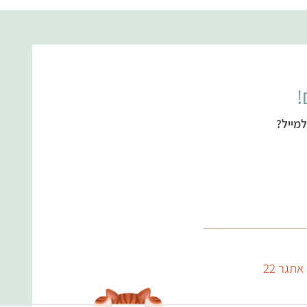
!
מייל?
אתגר 22