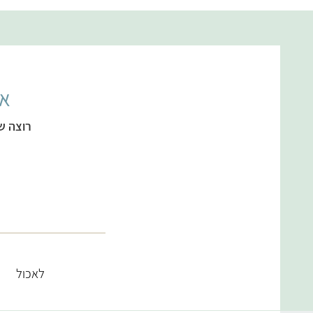
אל
רוצה ש
לאכול