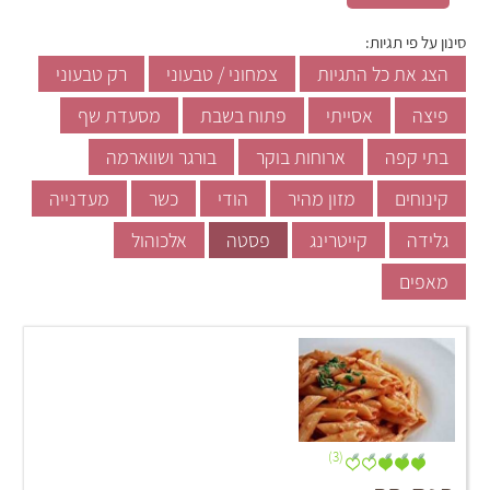
סינון על פי תגיות:
הצג את כל התגיות
צמחוני / טבעוני
רק טבעוני
פיצה
אסייתי
פתוח בשבת
מסעדת שף
בתי קפה
ארוחות בוקר
בורגר ושווארמה
קינוחים
מזון מהיר
הודי
כשר
מעדנייה
גלידה
קייטרינג
פסטה
אלכוהול
מאפים
(3)