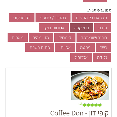
סינון על פי תגיות:
הצג את כל התגיות
צמחוני / טבעוני
רק טבעוני
פיצה
בתי קפה
ארוחות בוקר
בורגר ושווארמה
קינוחים
מזון מהיר
מאפים
כשר
פסטה
אסייתי
פתוח בשבת
גלידה
אלכוהול
(1)
קופי דון - Coffee Don