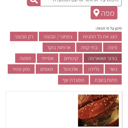
מפה
סינון על פי תגיות:
הצג את כל התגיות
צמחוני / טבעוני
רק טבעוני
פיצה
בתי קפה
ארוחות בוקר
בורגר ושווארמה
קינוחים
אסייתי
פסטה
כשר
גלידה
אלכוהול
מאפים
מזון מהיר
פתוח בשבת
מסעדת שף