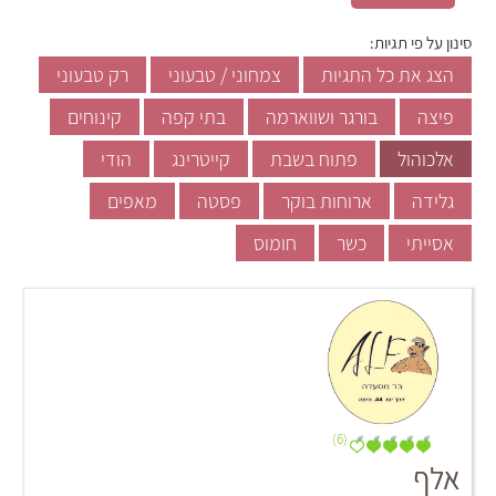
סינון על פי תגיות:
הצג את כל התגיות
צמחוני / טבעוני
רק טבעוני
פיצה
בורגר ושווארמה
בתי קפה
קינוחים
אלכוהול
פתוח בשבת
קייטרינג
הודי
גלידה
ארוחות בוקר
פסטה
מאפים
אסייתי
כשר
חומוס
(6)
אלף