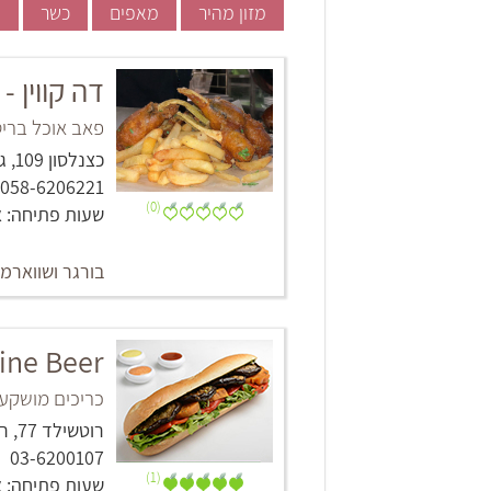
מזון מהיר
מאפים
כשר
פ
דה קווין - The Queen
פאב אוכל בריט
כצנלסון 109, גבעתיים
058-6206221
(0)
שעות פתיחה: א'-ב', ד'-ש': 0
בורגר ושווארמ
 fine Beer
כריכים מושקעי
רוטשילד 77, ראשון לציון
03-6200107
(1)
שעות פתיחה: א' - ה': 8:00 - 02:30 ו': 8:00 - 0