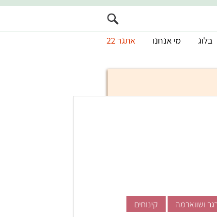
בלוג
מי אנחנו
אתגר 22
גר ושווארמה
קינוחים