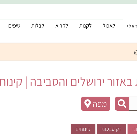
לאכול
לקנות
לקרוא
לבלות
טיפים
זור ירושלים והסביבה | קינוחי
מפה
ני
רק טבעוני
קינוחים