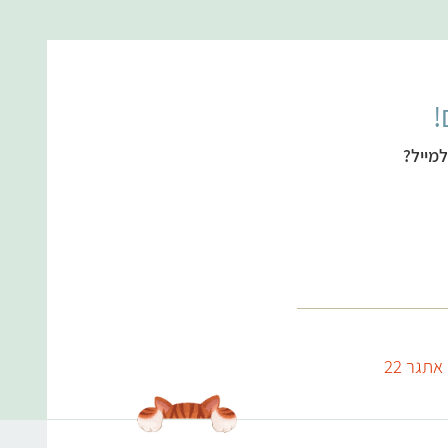
!
מייל?
אתגר 22