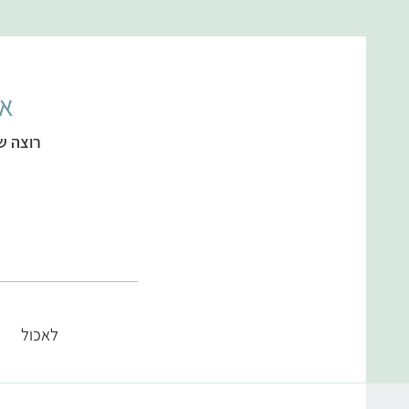
אל
רוצה ש
לאכול