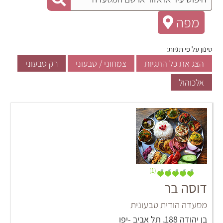
מפה
סינון על פי תגיות:
הצג את כל התגיות
צמחוני / טבעוני
רק טבעוני
אלכוהול
(1)
דוסה בר
מסעדה הודית טבעונית
‏בן יהודה 188‏, תל אביב -יפו