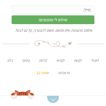
שילחו לי מתכונים!
100% מהצומח, 0% ספאם. פשוט להצטרף, קל גם לבטל.
לאכול
לקנות
לקרוא
לבלות
טיפים
בלוג
מי אנחנו
אתגר 22