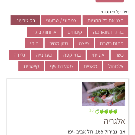
סינון על פי תגיות:
הצג את כל התגיות
צמחוני / טבעוני
רק טבעוני
בורגר ושווארמה
קינוחים
ארוחות בוקר
פתוח בשבת
פיצה
מזון מהיר
הודי
כשר
אסייתי
בתי קפה
מעדנייה
גלידה
אלכוהול
מאפים
מסעדת שף
קייטרינג
(16)
אלגריה
אבן גבירול 165, תל אביב -יפו