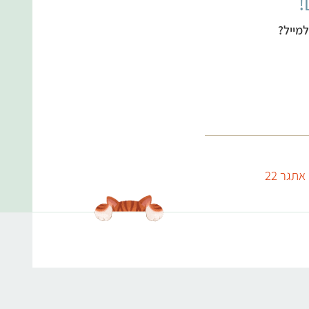
!
מייל?
אתגר 22
עולמות התוכן שלנו
אנימלס
תפריט טבעוני