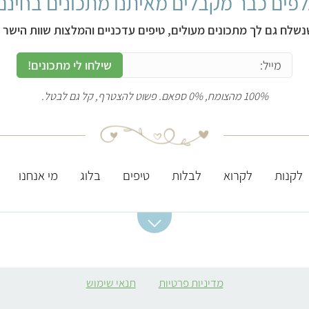
פים כבר מקבלים מאיתנו מתכונים בחינם
נשלח גם לך מתכונים מעולים, טיפים עדכניים והמלצות שוות הישר ל
שילחו לי מתכונים!
100% מהצומח, 0% ספאם. פשוט להצטרף, קל גם לבטל.
לקנות
לקרוא
לבלות
טיפים
בלוג
מי אנחנו
מתכונים מומלצים
ערכים תזונתיים
מסעדות מומלצות
חשובים
סלט תפוחי אדמה
מסעדות טבעוניות
מדיניות פרטיות
תנאי שימוש
ברזל
קובה סלק
מסעדות מומלצות
חלבון