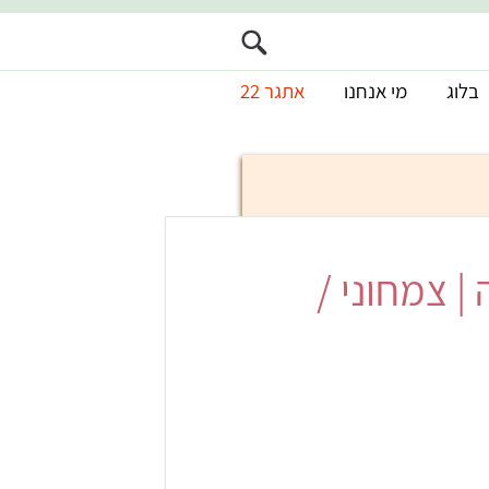
בלוג
מי אנחנו
אתגר 22
 צמחוני /