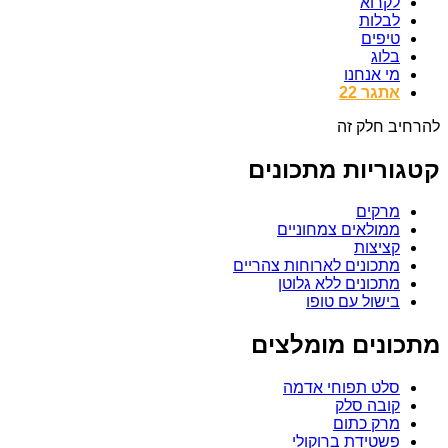
לקרוא
לבלות
טיפים
בלוג
מי אנחנו
אתגר 22
יב חלק זה
וריות מתכונים
מרקים
ממולאים צמחוניים
קציצות
מתכונים לארוחות צהריים
מתכונים ללא גלוטן
בישול עם טופו
ונים מומלצים
סלט תפוחי אדמה
קובה סלק
מרק כתום
פשטידת ברוקולי