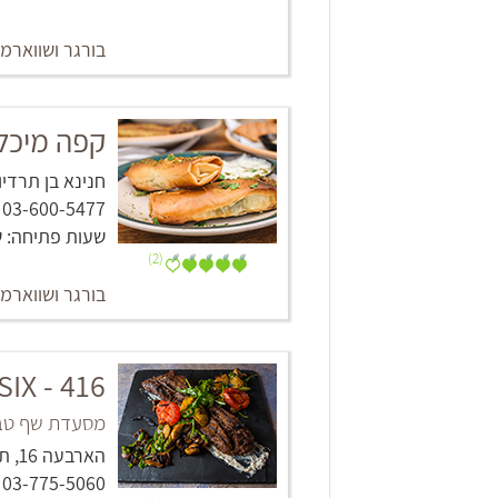
בורגר ושווארמ
קפה מיכלא
חנינא בן תרדיון 2‏, תל אביב -
03-600-5477
שעות פתיחה: שבת-חמישי: 23:00
(2)
בורגר ושווארמ
IX - 416
מסעדת שף טבע
הארבעה 16, תל אביב -יפו
03-775-5060