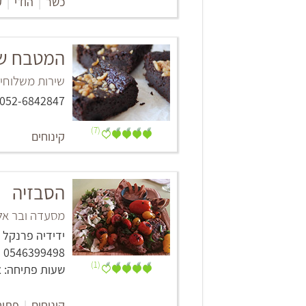
כשר
|
הודי
|
ק
המטבח ש
שירות משלוחים
052-6842847
(7)
קינוחים
הסבזיה
מסעדה ובר אלט
‏ידידיה פרנקל 9‏, תל אביב -יפו
0546399498
(1)
שעות פתיחה: א'-ה': 17:15-00:15, ו'-ש
קינוחים
|
פתוח