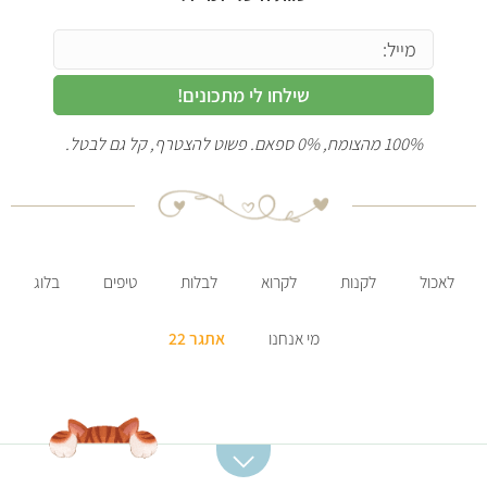
שילחו לי מתכונים!
100% מהצומח, 0% ספאם. פשוט להצטרף, קל גם לבטל.
לאכול
לקנות
לקרוא
לבלות
טיפים
בלוג
מי אנחנו
אתגר 22