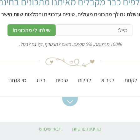
פים כבר מקבלים מאיתנו מתכונים בחינם
נשלח גם לך מתכונים מעולים, טיפים עדכניים והמלצות שוות הישר ל
שילחו לי מתכונים!
100% מהצומח, 0% ספאם. פשוט להצטרף, קל גם לבטל.
לקנות
לקרוא
לבלות
טיפים
בלוג
מי אנחנו
מתכונים מומלצים
ערכים תזונתיים
מסעדות מומלצות
חשובים
סלט תפוחי אדמה
מסעדות טבעוניות
מדיניות פרטיות
תנאי שימוש
ברזל
קובה סלק
מסעדות מומלצות