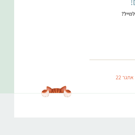
!
מייל?
אתגר 22
עולמות התוכן שלנו
אנימלס
תפריט טבעוני