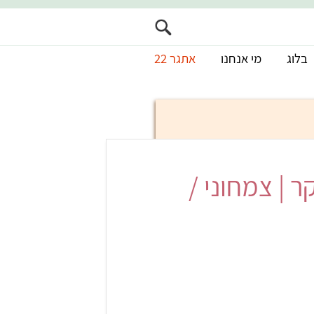
בלוג
מי אנחנו
אתגר 22
 | צמחוני /