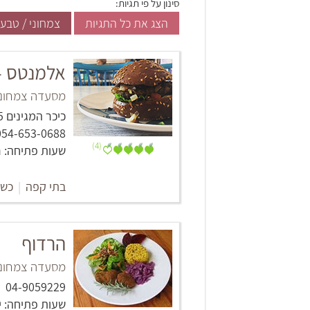
סינון על פי תגיות:
הצג את כל התגיות
צמחוני / טבעו
אלמנטס - lements
מסעדה צמחוני
כיכר המגינים 5, צפת
054-653-0688
(4)
שעות פתיחה: ראשון-חמישי 0:00
בתי קפה
|
כשר
הרדוף
מסעדה צמחוני
04-9059229
שעות פתיחה: ימים ב'-ו' 9:00 - 16:00, שבת 0