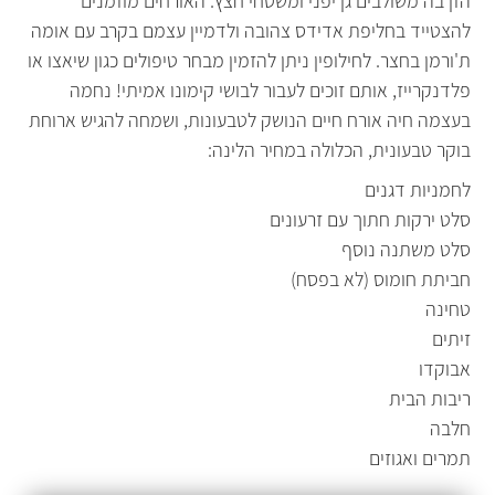
הזן בה משולבים גן יפני ומשטחי חצץ. האורחים מוזמנים
להצטייד בחליפת אדידס צהובה ולדמיין עצמם בקרב עם אומה
ת'ורמן בחצר. לחילופין ניתן להזמין מבחר טיפולים כגון שיאצו או
פלדנקרייז, אותם זוכים לעבור לבושי קימונו אמיתי! נחמה
בעצמה חיה אורח חיים הנושק לטבעונות, ושמחה להגיש ארוחת
בוקר טבעונית, הכלולה במחיר הלינה:
לחמניות דגנים
סלט ירקות חתוך עם זרעונים
סלט משתנה נוסף
חביתת חומוס (לא בפסח)
טחינה
זיתים
אבוקדו
ריבות הבית
חלבה
תמרים ואגוזים