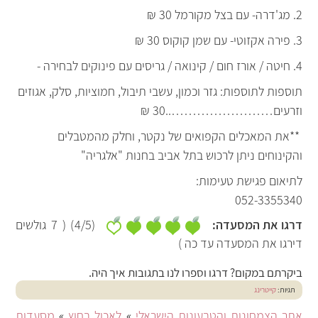
2. מג'דרה- עם בצל מקורמל 30 ₪
3. פירה אקזוטי- עם שמן קוקוס 30 ₪
4. חיטה / אורז חום / קינואה / גריסים עם פינוקים לבחירה -
תוספות לתוספות: גזר וכמון, עשבי תיבול, חמוציות, סלק, אגוזים
וזרעים……………………..30 ₪
**את המאכלים הקפואים של נקטר, וחלק מהמטבלים
והקינוחים ניתן לרכוש בתל אביב בחנות "אלגריה"
לתיאום פגישת טעימות:
052-3355340
דרגו את המסעדה:
(
/5)
4
(
7
גולשים
דירגו את המסעדה עד כה )
ביקרתם במקום? דרגו וספרו לנו בתגובות איך היה.
תגיות:
קייטרינג
אתר הצמחונות והטבעונות הישראלי
»
לאכול בחוץ
»
מסעדות