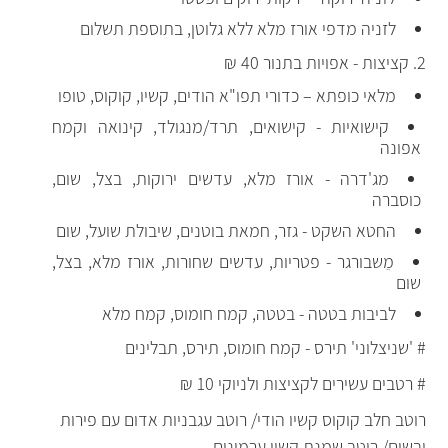
לזניה מדפי אורז מלא ללא גלוטן, בתוספת תשלום
2. קציצות - אפויות בתנור 40 ₪
מלאי כופתא – כדורי תפו"א הודים, קשיו, קוקוס, טופו
קישואיות - קישואים, תרד/מנגולד, קינואה וקמח
אפונה
מג'דרה - אורז מלא, עדשים ירוקות, בצל, שום,
כוסברה
החטא השקט - גזר, חמאת בוטנים, שיבולת שועל, שום
מֵשבורגר - פטריות, עדשים שחורות, אורז מלא, בצל,
שום
לביבות בטטה - בטטה, קמח חומוס, קמח מלא
# 'שניצלוני' תירס - קמח חומוס, תירס, תבלינים
# רטבים עשירים לקציצות ולניוקי 10 ₪
רוטב חלב קוקוס קשיו הודי/ רוטב עגבניות אדום עם פירות
יבשים/ רוטב שמנת קשיו ערמונים