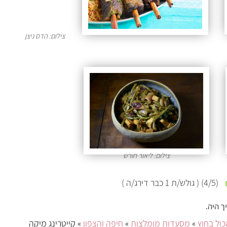
צילום: הדס ניצן
צילום: ליאור חורש
(
/5)
4
( גולש/ת
1
כבר דירג/ה )
ך היה.
ול בחוץ
»
מסעדות מומלצות
»
חיפה והצפון
» קייטרינג מיקה