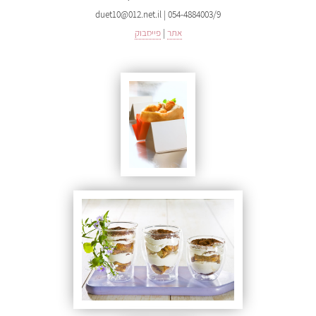
duet10@012.net.il | 054-4884003/9
אתר
|
פייסבוק