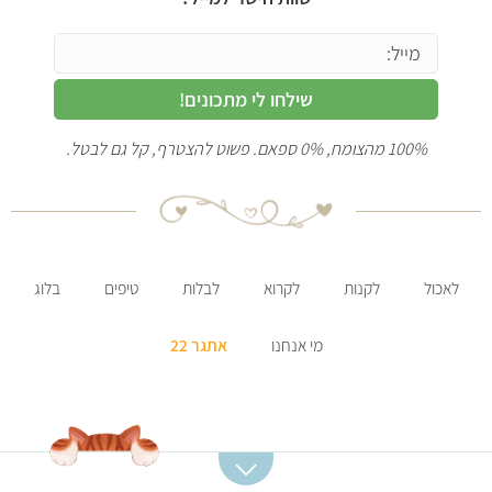
שילחו לי מתכונים!
100% מהצומח, 0% ספאם. פשוט להצטרף, קל גם לבטל.
לאכול
לקנות
לקרוא
לבלות
טיפים
בלוג
מי אנחנו
אתגר 22