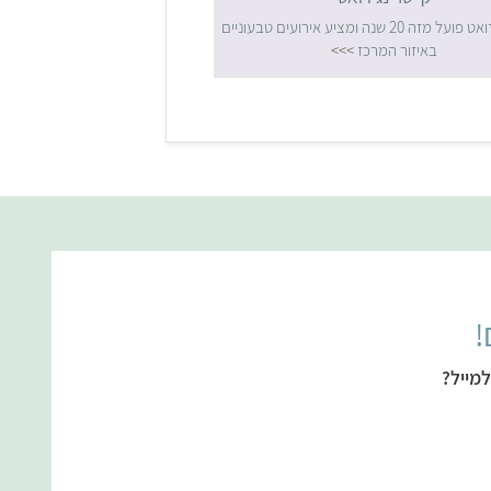
קייטרינג דואט פועל מזה 20 שנה ומציע אירועים טבעוניים
באיזור המרכז
>>>
!
מייל?