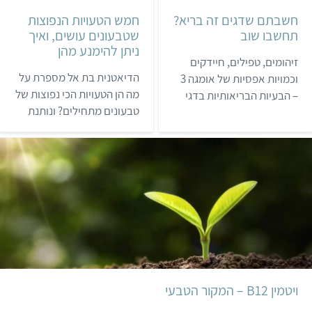
חשבתם שדגים זה בריא?
חמש הטעויות הנפוצות
תחשבו שוב
שטבעונים עושים, ואיך
ניתן להימנע מהן
זיהומים, טפילים, חיידקים
הדיאטנית בת אל מספרת על
וכמויות אפסיות של אומגה 3
מה הן הטעויות הכי נפוצות של
– הבעיות הבריאותיות בדגי
טבעונים מתחילים? ונותנת
בריכה
טיפים פרקטיים איך להמנע
מהטעויות האלו ואיך לאכול
נכון.
ויטמין B12 – המקור הטבעי