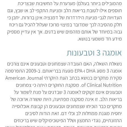
מהמובילים ביותר בעולם) מערערת על החשיבות שבצריכת
תוספים אילו לטובת בריאות הלב ומניעת התקפי לב או שבץ, וגם
העדויות לגבי מניעת הידרדרות של דמנציה אינן ברורות. יתכן כי
חלק מהסיבה לכך שמדובר במיצוי מרוכז שעלול להכיל גם ריכוז
גבוה במיוחד של אותם מזהמים שיש בדגים. אך אין עדיין מספיק
מידע חד משמעי בנושא.
אומגה 3 וטבעונות
נשאלת השאלה, האם העובדה שצמחונים וטבעונים אינם צורכים
אומגה 3 מסוג DHA ו-EPA פוגעת בבריאותם. ב-2009 התפרסמה
סקירת מחקרים בנושא בכתב העת היוקרתי American Journal
of Clinical Nutrition. מסקנת החוקרים היתה כי צמחונים
וטבעונים אינם זקוקים לאומגה 3 שבדגים על מנת לשמור על
בריאות הלב. זו אינה מסקנה מפתיעה, היות ששורה ארוכה של
מחקרים כבר הוכיחו שצמחונים וטבעונים הן קבוצת אוכלוסייה
יחסית מוגנת ממחלות לב וכלי דם. זאת הודות לסיבים
התזונתיים, נוגדי החמצון ושלל הפיטוכימיקלים שיש בריכוזים