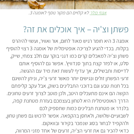
אגוזי מלך
לא קלויים הם מקור נוסף לאומגה 3.
פשתן וצ'יה – איך אוכלים את זה?
אומגה 3 היא חומר רגיש מאוד לחום, אור ואוויר, ועשוי להיהרס
בקלות. בכדי להגיע לצריכה אופטימלית של אומגה 3 רצוי להוסיף
פשתן וצ'יה למאכלים קרים כמו דגני בוקר עם חלב צמחי, שייק,
סלט, או לפזר קצת בתוך סנדוויץ'. אפשר גם להוסיף אותם
לדייסות ותבשילים, אך עדיף לעשות זאת מיד עם ההגשה.
זרעי הפשתן זולים ונגישים יותר מאשר זרעי צ'יה, וניתן להשיגם
בכל חנות טבע וגם בדוכני התבלינים בשוק, אבל עקב קליפתם
הקשה הם אינם מתעכלים היטב, ולכן מוטב לצרוך זרעים טחונים.
הדרך האופטימלית היא לטחון בעצמכם בעזרת מטחנת קפה,
בלנדר או מטחנת תבלינים כמות שתספיק לכם
לשבועיים-שלושה, ולאחסן בהקפאה. אפשר לרכוש גם פשתן טחון,
ולהקפיד לבחור בסוג שנמכר בקירור ובוואקום.
כדאי להכיר גם את זרעי הצ'יה, זרעים של אחד מזני המרווה,