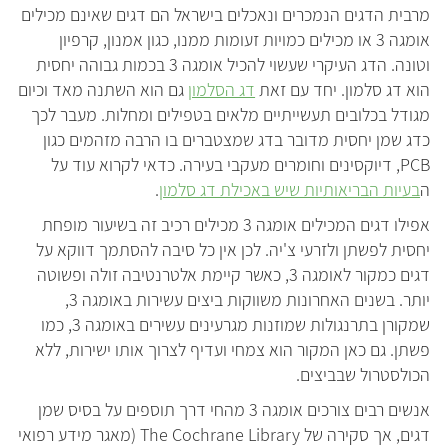
מרבית הדגים הנמכרים ונאכלים בישראל הם דגים שאינם מכילים
אומגה 3 או מכילים כמויות זעומות ממנו, כגון אמנון, קרפיון
וטונה. הדג העיקרי שעשוי להכיל אומגה 3 בכמות גבוהה יחסית
הוא דג סלמון. יחד עם זאת
דג הסלמון
גם הוא השתנה מאד וכיום
מגודל בכלובים תעשייתיים מלאים בטפילים ומחלות. מעבר לכך
כדג שמן יחסית מדובר בדג שמצטברים בו הרבה מזהמים כגון
PCB, דיוקסינים וחומרים מעקבי בעירה. כדאי לקרוא עוד על
ה
בעיות הבריאותיות שיש באכילת דג סלמון
.
אפילו דגים המכילים אומגה 3 מכילים רכיב זה בשיעור מופחת
יחסית לפשתן ולזרעי צ'יה. לכן אין כל סיבה להסתמך דווקא על
דגים כמקור לאומגה 3, כאשר קיימת אלטרנטיבה זולה ופשוטה
יותר. בשנים האחרונות משווקות ביצים עשירות באומגה 3,
שמקורן בתרנגולות שמוזנות מגרעינים עשירים באומגה 3, כמו
פשתן. גם כאן המקור הוא צמחי ועדיף לצרוך אותו ישירות, ללא
הכולסטרול שבביצים.
אנשים רבים צורכים אומגה 3 מהחי דרך תוספים על בסיס שמן
דגים, אך סקירה של The Cochrane Library (מאגר מידע רפואי