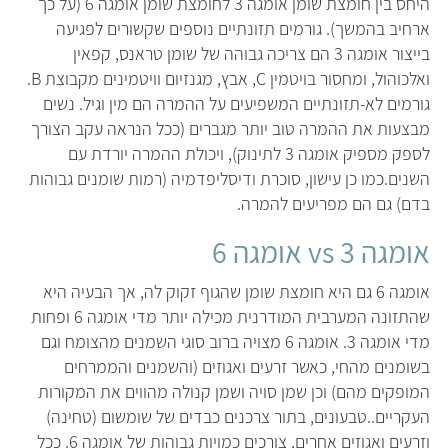
היחס בין חומצת שומן אומגה 3 לחומצת שומן אומגה 6 (על כך
ארחיב בהמשך). גורמים תזונתיים נוספים שקשורים לפגיעה
בייצור אומגה 3 הם צריכה גבוהה של שומן טראנס, קפאין
ואלכוהול, ומחסור בויטמין C, אבץ, מגנזיום וויטמינים מקבוצת B.
גורמים לא-תזונתיים המשפיעים על ההמרה הם מין וגיל. נשים
מבצעות את ההמרה טוב יותר מגברים (ככל הנראה עקב הצורך
לספק מספיק אומגה 3 לתינוק), ויכולת ההמרה יורדת עם
השנים.כמו כן עישון, סוכרת ודיסליפדמיה (רמות שומנים גבוהות
בדם) גם הם מפריעים להמרה.
אומגה 3 vs אומגה 6
אומגה 6 גם היא חומצת שומן שהגוף זקוק לה, אך הבעיה היא
שהתזונה המערבית המודרנית מכילה יותר מדי אומגה 6 ופחות
מדי אומגה 3. אומגה 6 מצויה ברוב סוגי השמנים מהצומח וגם
בשומנים מהחי, כאשר זרעים ואגוזים (והשמנים והממרחים
המופקים מהם) וכן שמן סויה ושמן קנולה מהווים את המקורות
העקריים..טבעונים, בתור צרכנים כבדים של שומשום (טחינה)
וזרעים ואגוזים אחרים, צורכים כמויות גבוהות של אומגה 6. ככל