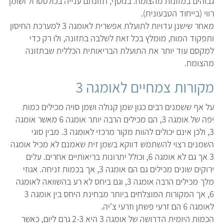
גבוהים במזונות מהצומח. בנוסף, תזונתם ענייה בכולסטרול ושומן
רווי (בייחוד הטבעונית).
מאחר שישנן עדויות לתועלת אפשרית לאומגה 3 למערכת החיסון
ותפקוד המוח, מומלץ בכל זאת לשלבה בתזונה, ולו רק כדי
למקסם עוד יותר את התועלת הבריאותית הכללית שבתזונה
מהצומח.
מקורות צמחיים לאומגה 3
על אף ששמנים רבים כגון שמן קנולה ושמן סויה מכילים כמות
יפה של אומגה 3, הם מכילים הרבה יותר אומגה 6 מאשר אומגה
3, ולכן אינם יכולים להוות מקור מרכזי לאומגה 3. מבין סוגי
השמנים רצוי להשתמש דווקא בשמן זית שאמנם לא מכיל אומגה
3 אך גם לא אומגה 6, וכולל יתרונות בריאותיים אחרים. עלים
ירוקים שונים מכילים גם הם אומגה 3, אך בכמות זניחה. אגוזי
מלך מכילים הרבה אומגה 3, וגם ביחס לא רע בהשוואה לאומגה
6, אך המקורות המוצלחים ביותר מבחינת היחס בין אומגה 3
לאומגה 6 הם זרעי פשתן וזרעי צ'יה.
הכמות היומית הדרושה של אומגה 3 היא 2-3 גרם ליום, כאשר