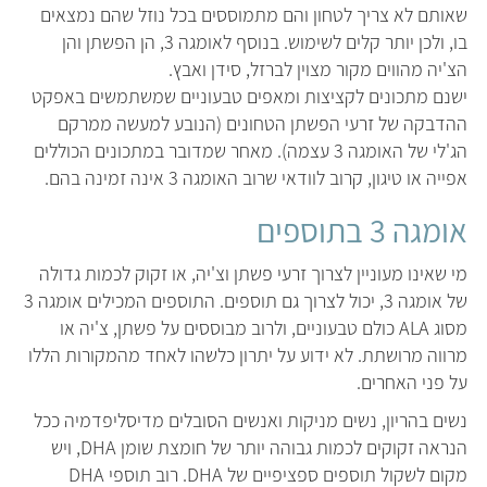
שאותם לא צריך לטחון והם מתמוססים בכל נוזל שהם נמצאים
בו, ולכן יותר קלים לשימוש. בנוסף לאומגה 3, הן הפשתן והן
הצ'יה מהווים מקור מצוין לברזל, סידן ואבץ.
ישנם מתכונים לקציצות ומאפים טבעוניים שמשתמשים באפקט
ההדבקה של זרעי הפשתן הטחונים (הנובע למעשה ממרקם
הג'לי של האומגה 3 עצמה). מאחר שמדובר במתכונים הכוללים
אפייה או טיגון, קרוב לוודאי שרוב האומגה 3 אינה זמינה בהם.
אומגה 3 בתוספים
מי שאינו מעוניין לצרוך זרעי פשתן וצ'יה, או זקוק לכמות גדולה
של אומגה 3, יכול לצרוך גם תוספים. התוספים המכילים אומגה 3
מסוג ALA כולם טבעוניים, ולרוב מבוססים על פשתן, צ'יה או
מרווה מרושתת. לא ידוע על יתרון כלשהו לאחד מהמקורות הללו
על פני האחרים.
נשים בהריון, נשים מניקות ואנשים הסובלים מדיסליפדמיה ככל
הנראה זקוקים לכמות גבוהה יותר של חומצת שומן DHA, ויש
מקום לשקול תוספים ספציפיים של DHA. רוב תוספי DHA